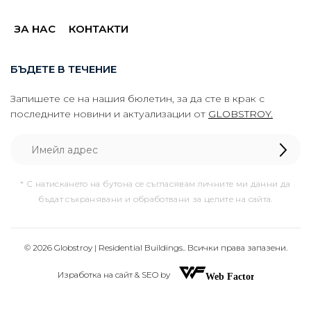
ЗА НАС
КОНТАКТИ
БЪДЕТЕ В ТЕЧЕНИЕ
Запишете се на нашия бюлетин, за да сте в крак с
последните новини и актуализации от
GLOBSTROY.
* С натискането на бутона се съгласявам личните ми данни да
бъдат съхранявани и обработвани за целите на сайта.
© 2026 Globstroy | Residential Buildings.. Всички права запазени.
Изработка на сайт & SEO by