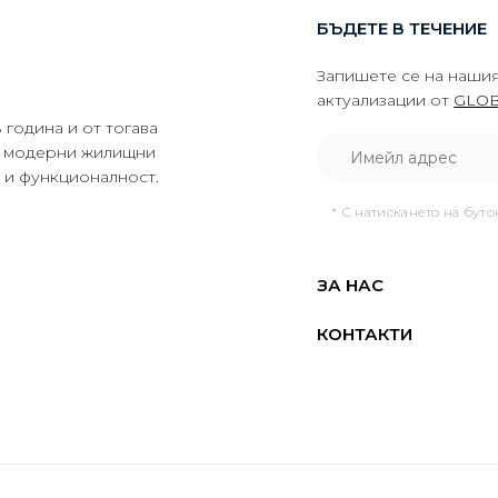
БЪДЕТЕ В ТЕЧЕНИЕ
Запишете се на нашия
актуализации от
GLOB
година и от тогава
да модерни жилищни
о и функционалност.
* С натискането на бут
ЗА НАС
КОНТАКТИ