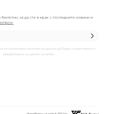
 бюлетин, за да сте в крак с последните новини и
STROY.
она се съгласявам личните ми данни да бъдат съхранявани и
обработвани за целите на сайта.
Изработка на сайт & SEO by