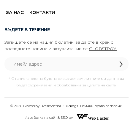
ЗА НАС
КОНТАКТИ
БЪДЕТЕ В ТЕЧЕНИЕ
Запишете се на нашия бюлетин, за да сте в крак с
последните новини и актуализации от
GLOBSTROY.
* С натискането на бутона се съгласявам личните ми данни да
бъдат съхранявани и обработвани за целите на сайта.
© 2026 Globstroy | Residential Buildings.. Всички права запазени.
Изработка на сайт & SEO by