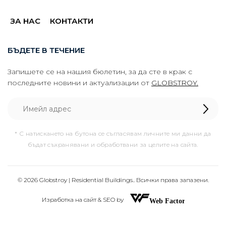
ЗА НАС
КОНТАКТИ
БЪДЕТЕ В ТЕЧЕНИЕ
Запишете се на нашия бюлетин, за да сте в крак с
последните новини и актуализации от
GLOBSTROY.
* С натискането на бутона се съгласявам личните ми данни да
бъдат съхранявани и обработвани за целите на сайта.
© 2026 Globstroy | Residential Buildings.. Всички права запазени.
Изработка на сайт & SEO by