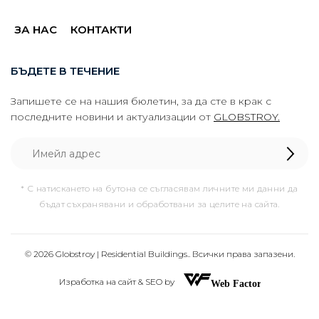
ЗА НАС
КОНТАКТИ
БЪДЕТЕ В ТЕЧЕНИЕ
Запишете се на нашия бюлетин, за да сте в крак с
последните новини и актуализации от
GLOBSTROY.
* С натискането на бутона се съгласявам личните ми данни да
бъдат съхранявани и обработвани за целите на сайта.
© 2026 Globstroy | Residential Buildings.. Всички права запазени.
Изработка на сайт & SEO by