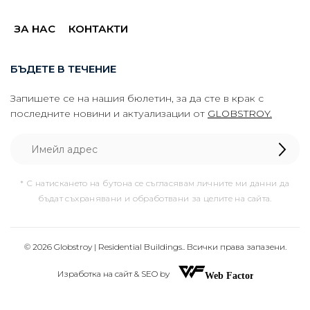
ЗА НАС
КОНТАКТИ
БЪДЕТЕ В ТЕЧЕНИЕ
Запишете се на нашия бюлетин, за да сте в крак с
последните новини и актуализации от
GLOBSTROY.
* С натискането на бутона се съгласявам личните ми данни да
бъдат съхранявани и обработвани за целите на сайта.
© 2026 Globstroy | Residential Buildings.. Всички права запазени.
Изработка на сайт & SEO by