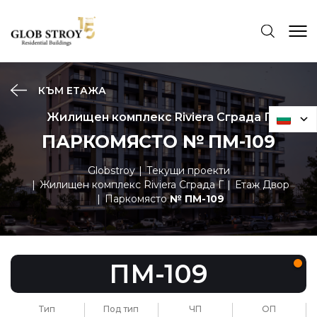
КЪМ ЕТАЖА
Жилищен комплекс Riviera Сграда Г
ПАРКОМЯСТО № ПМ-109
Globstroy
Текущи проекти
Жилищен комплекс Riviera Сграда Г
Етаж Двор
Паркомясто
№ ПМ-109
ПМ-109
Тип
Под тип
ЧП
ОП