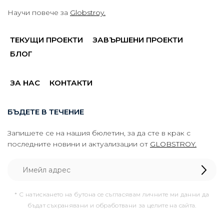
Научи повече за
Globstroy.
ТЕКУЩИ ПРОЕКТИ
ЗАВЪРШЕНИ ПРОЕКТИ
БЛОГ
ЗА НАС
КОНТАКТИ
БЪДЕТЕ В ТЕЧЕНИЕ
Запишете се на нашия бюлетин, за да сте в крак с
последните новини и актуализации от
GLOBSTROY.
* С натискането на бутона се съгласявам личните ми данни да
бъдат съхранявани и обработвани за целите на сайта.