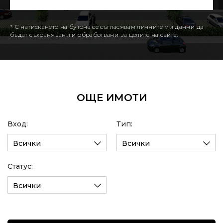
* С натискането на бутона се съгласявам личните ми данни да
бъдат съхранявани и обработвани за целите на сайта.
ОЩЕ ИМОТИ
Вход:
Тип:
Всички
Всички
Статус:
Всички