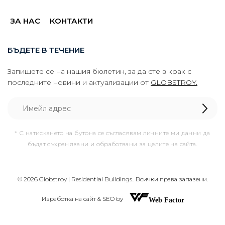
ЗА НАС
КОНТАКТИ
БЪДЕТЕ В ТЕЧЕНИЕ
Запишете се на нашия бюлетин, за да сте в крак с
последните новини и актуализации от
GLOBSTROY.
* С натискането на бутона се съгласявам личните ми данни да
бъдат съхранявани и обработвани за целите на сайта.
© 2026 Globstroy | Residential Buildings.. Всички права запазени.
Изработка на сайт & SEO by