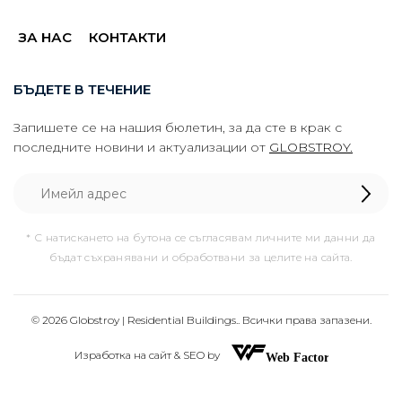
ЗА НАС
КОНТАКТИ
БЪДЕТЕ В ТЕЧЕНИЕ
Запишете се на нашия бюлетин, за да сте в крак с
последните новини и актуализации от
GLOBSTROY.
* С натискането на бутона се съгласявам личните ми данни да
бъдат съхранявани и обработвани за целите на сайта.
© 2026 Globstroy | Residential Buildings.. Всички права запазени.
Изработка на сайт & SEO by