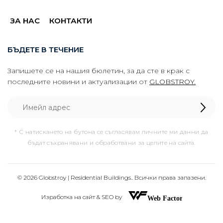
ЗА НАС
КОНТАКТИ
БЪДЕТЕ В ТЕЧЕНИЕ
Запишете се на нашия бюлетин, за да сте в крак с
последните новини и актуализации от
GLOBSTROY.
* С натискането на бутона се съгласявам личните ми данни да
бъдат съхранявани и обработвани за целите на сайта.
© 2026 Globstroy | Residential Buildings.. Всички права запазени.
Изработка на сайт & SEO by