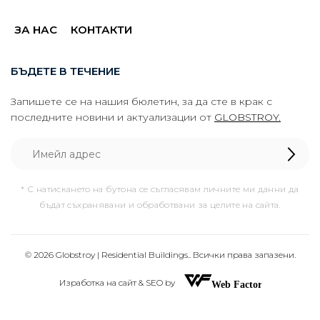
ЗА НАС
КОНТАКТИ
БЪДЕТЕ В ТЕЧЕНИЕ
Запишете се на нашия бюлетин, за да сте в крак с
последните новини и актуализации от
GLOBSTROY.
* С натискането на бутона се съгласявам личните ми данни да
бъдат съхранявани и обработвани за целите на сайта.
© 2026 Globstroy | Residential Buildings.. Всички права запазени.
Изработка на сайт & SEO by