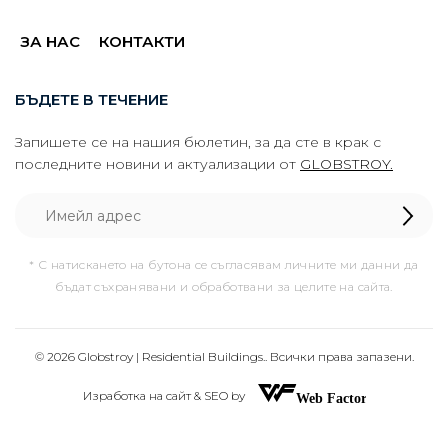
ЗА НАС
КОНТАКТИ
БЪДЕТЕ В ТЕЧЕНИЕ
Запишете се на нашия бюлетин, за да сте в крак с
последните новини и актуализации от
GLOBSTROY.
* С натискането на бутона се съгласявам личните ми данни да
бъдат съхранявани и обработвани за целите на сайта.
© 2026 Globstroy | Residential Buildings.. Всички права запазени.
Изработка на сайт & SEO by