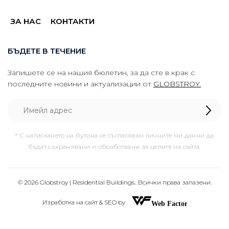
ЗА НАС
КОНТАКТИ
БЪДЕТЕ В ТЕЧЕНИЕ
Запишете се на нашия бюлетин, за да сте в крак с
последните новини и актуализации от
GLOBSTROY.
* С натискането на бутона се съгласявам личните ми данни да
бъдат съхранявани и обработвани за целите на сайта.
© 2026 Globstroy | Residential Buildings.. Всички права запазени.
Изработка на сайт & SEO by