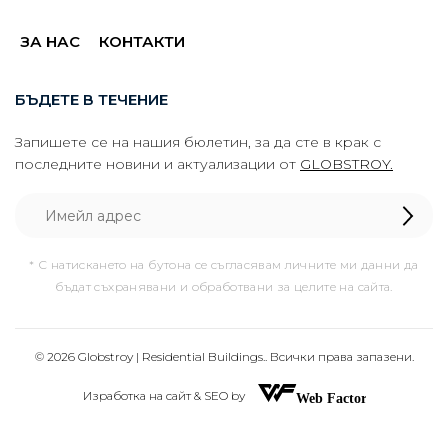
ЗА НАС
КОНТАКТИ
БЪДЕТЕ В ТЕЧЕНИЕ
Запишете се на нашия бюлетин, за да сте в крак с
последните новини и актуализации от
GLOBSTROY.
* С натискането на бутона се съгласявам личните ми данни да
бъдат съхранявани и обработвани за целите на сайта.
© 2026 Globstroy | Residential Buildings.. Всички права запазени.
Изработка на сайт & SEO by