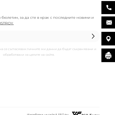
 бюлетин, за да сте в крак с последните новини и
STROY.
она се съгласявам личните ми данни да бъдат съхранявани и
обработвани за целите на сайта.
Изработка на сайт & SEO by