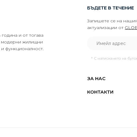
БЪДЕТЕ В ТЕЧЕНИЕ
Запишете се на нашия
актуализации от
GLOB
година и от тогава
да модерни жилищни
о и функционалност.
* С натискането на бут
ЗА НАС
КОНТАКТИ