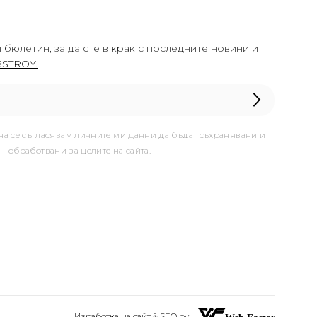
 бюлетин, за да сте в крак с последните новини и
STROY.
она се съгласявам личните ми данни да бъдат съхранявани и
обработвани за целите на сайта.
Изработка на сайт & SEO by