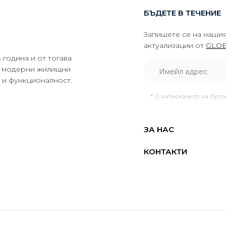
БЪДЕТЕ В ТЕЧЕНИЕ
Запишете се на нашия
актуализации от
GLOB
година и от тогава
да модерни жилищни
о и функционалност.
* С натискането на бут
ЗА НАС
КОНТАКТИ