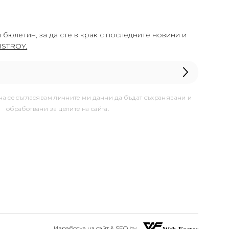
 бюлетин, за да сте в крак с последните новини и
STROY.
она се съгласявам личните ми данни да бъдат съхранявани и
обработвани за целите на сайта.
Изработка на сайт & SEO by