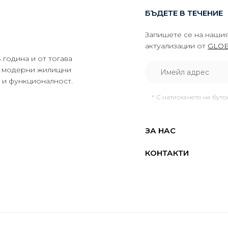
БЪДЕТЕ В ТЕЧЕНИЕ
Запишете се на нашия
актуализации от
GLOB
година и от тогава
да модерни жилищни
о и функционалност.
* С натискането на бут
ЗА НАС
КОНТАКТИ