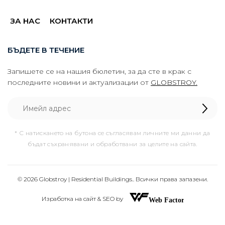
ЗА НАС
КОНТАКТИ
БЪДЕТЕ В ТЕЧЕНИЕ
Запишете се на нашия бюлетин, за да сте в крак с
последните новини и актуализации от
GLOBSTROY.
* С натискането на бутона се съгласявам личните ми данни да
бъдат съхранявани и обработвани за целите на сайта.
© 2026 Globstroy | Residential Buildings.. Всички права запазени.
Изработка на сайт & SEO by