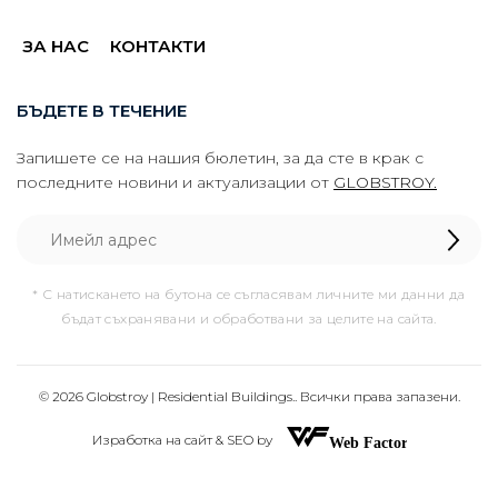
ЗА НАС
КОНТАКТИ
БЪДЕТЕ В ТЕЧЕНИЕ
Запишете се на нашия бюлетин, за да сте в крак с
последните новини и актуализации от
GLOBSTROY.
* С натискането на бутона се съгласявам личните ми данни да
бъдат съхранявани и обработвани за целите на сайта.
© 2026 Globstroy | Residential Buildings.. Всички права запазени.
Изработка на сайт & SEO by