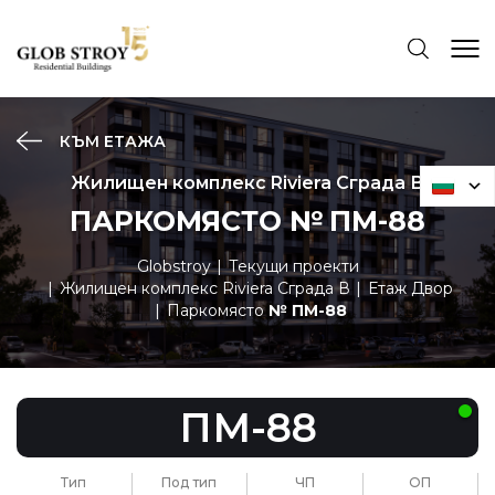
КЪМ ЕТАЖА
Жилищен комплекс Riviera Сграда В
ПАРКОМЯСТО № ПМ-88
Globstroy
Текущи проекти
Жилищен комплекс Riviera Сграда В
Етаж Двор
Паркомясто
№ ПМ-88
ПМ-88
Тип
Под тип
ЧП
ОП