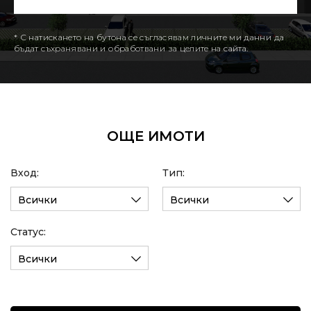
* С натискането на бутона се съгласявам личните ми данни да
бъдат съхранявани и обработвани за целите на сайта.
ОЩЕ ИМОТИ
Вход:
Тип:
Всички
Всички
Статус:
Всички