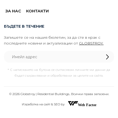
ЗА НАС
КОНТАКТИ
БЪДЕТЕ В ТЕЧЕНИЕ
Запишете се на нашия бюлетин, за да сте в крак с
последните новини и актуализации от
GLOBSTROY.
* С натискането на бутона се съгласявам личните ми данни да
бъдат съхранявани и обработвани за целите на сайта.
© 2026 Globstroy | Residential Buildings.. Всички права запазени.
Изработка на сайт & SEO by