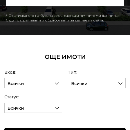
* С натискането на бутона се съгласявам личните ми данни да
бъдат съхранявани и обработвани за целите на сайта.
ОЩЕ ИМОТИ
Вход:
Тип:
Всички
Всички
Статус:
Всички