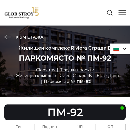
КЪМ ЕТАЖА
Жилищен комплекс Riviera Сграда В
ПАРКОМЯСТО № ПМ-92
Globstroy
Текущи проекти
Жилищен комплекс Riviera Сграда В
Етаж Двор
Паркомясто
№ ПМ-92
ПМ-92
Тип
Под тип
ЧП
ОП