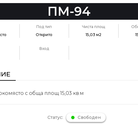
ПМ-94
Под тип
Чиста площ
Об
сто
Открито
15,03 м2
1
Вход
НИЕ
комясто с обща площ 15,03 кв.м
Статус:
Свободен