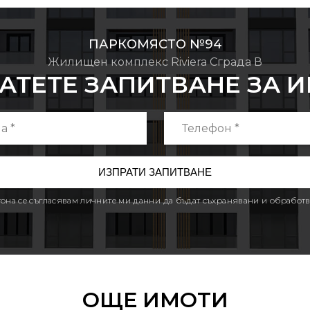
ПАРКОМЯСТО №94
Жилищен комплекс Riviera Сграда В
АТЕТЕ ЗАПИТВАНЕ ЗА 
утона се съгласявам личните ми данни да бъдат съхранявани и обработв
ОЩЕ ИМОТИ