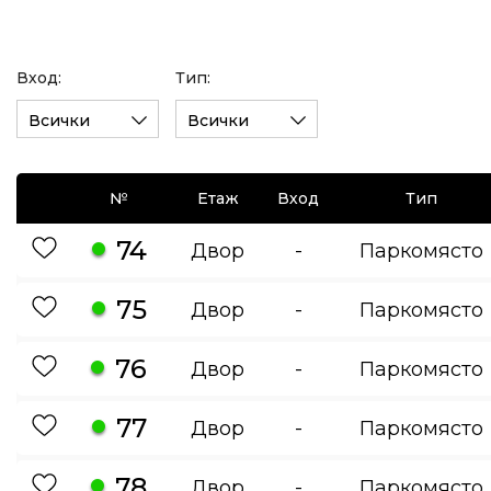
Вход:
Тип:
Всички
Всички
№
Етаж
Вход
Тип
74
Двор
-
Паркомясто
75
Двор
-
Паркомясто
76
Двор
-
Паркомясто
77
Двор
-
Паркомясто
78
Двор
-
Паркомясто