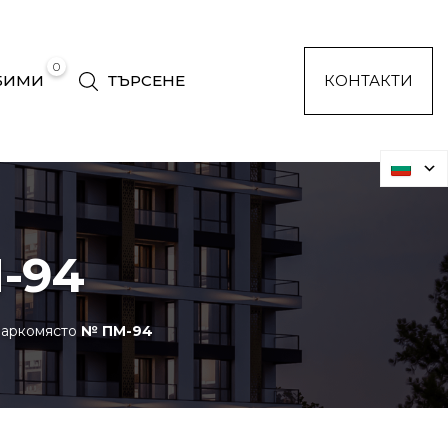
0
БИМИ
ТЪРСЕНЕ
КОНТАКТИ
-94
аркомясто
№ ПМ-94