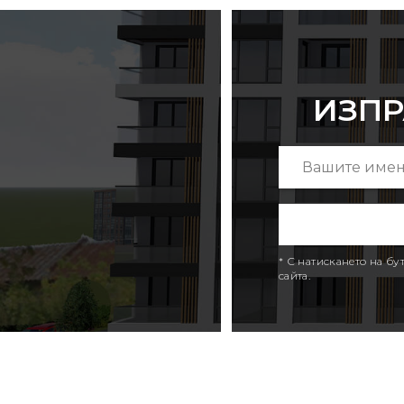
ИЗПР
* С натискането на б
сайта.