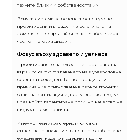
техните близки и собствеността им.
Всички системи за безопасност са умело
проектирани и вградени в естетиката на
домовете, превръщайки се в незабележима
част от неговия дизайн.
Фокус върху здравето и уелнеса
Проектирането на вътрешни пространства
върви ръка със създаването на здравословна
среда за всеки ден. Точно поради тази
причина ние осигуряваме в своите проекти
отлична вентилация и достъп до чист въздух,
чрез който гарантираме отлично качество на
въздух в помещенията.
Именно тези характеристики са от
съществено значение в днешното забързано
ежедневие, където модерният дом е