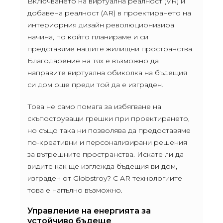
Включването на виртуална реалност (VR) и
добавена реалност (AR) в проектирането на
интериорния дизайн революционизира
начина, по който планираме и си
представяме нашите жилищни пространства.
Благодарение на тях е възможно да
направите виртуална обиколка на бъдещия
си дом още преди той да е изграден.
Това не само помага за избягване на
скъпоструващи грешки при проектирането,
но също така ни позволява да предоставяме
по-креативни и персонализирани решения
за вътрешните пространства. Искате ли да
видите как ще изглежда бъдещия ви дом,
изграден от Globstroy? С AR технологиите
това е напълно възможно.
Управление на енергията за
устойчиво бъдеще