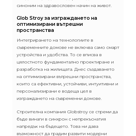
синоним на здравословен начин на живот.
Glob Stroy за изграждането на
оптимизирани вътрешни
пространства
Интегрирането на технологиите в
съвременните домове не включва само смарт
устройства и удобства. То се вписва в
цялостното фундаментално проектиране и
разработка на жилищата. Днес създаването
на оптимизирани вътрешни пространства,
които са ефективни, устойчиви, интуитивни и
персонализирани е водеща цел в
изграждането на съвременни домове.
Строителна компания Globstroy се стреми да
бъде винаги в синхрон с непрекъснатия
напредък на бъдещето. Това ни дава
възможност да градим развити модерни