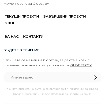
Научи повече за
Globstroy.
ТЕКУЩИ ПРОЕКТИ
ЗАВЪРШЕНИ ПРОЕКТИ
БЛОГ
ЗА НАС
КОНТАКТИ
БЪДЕТЕ В ТЕЧЕНИЕ
Запишете се на нашия бюлетин, за да сте в крак с
последните новини и актуализации от
GLOBSTROY.
* С натискането на бутона се съгласявам личните ми данни да
бъдат съхранявани и обработвани за целите на сайта.