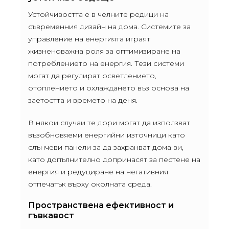
Устойчивостта е в челните редици на
съвременния дизайн на дома. Системите за
управление на енергията играят
жизненоважна роля за оптимизиране на
потреблението на енергия. Тези системи
могат да регулират осветлението,
отоплението и охлаждането въз основа на
заетостта и времето на деня.
В някои случаи те дори могат да използват
възобновяеми енергийни източници като
слънчеви панели за да захранват дома ви,
като допълнително допринасят за пестене на
енергия и редуциране на негативния
отпечатък върху околната среда.
Пространствена ефективност и
гъвкавост