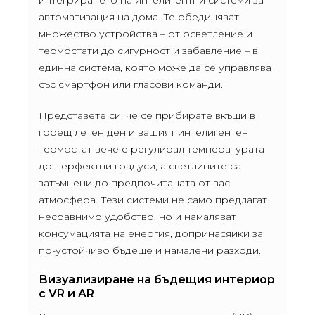
интегрирането на интелигентни системи за
автоматизация на дома. Те обединяват
множество устройства – от осветление и
термостати до сигурност и забавление – в
единна система, която може да се управлява
със смартфон или гласови команди.
Представете си, че се прибирате вкъщи в
горещ летен ден и вашият интелигентен
термостат вече е регулирал температурата
до перфектни градуси, а светлините са
затъмнени до предпочитаната от вас
атмосфера. Тези системи не само предлагат
несравнимо удобство, но и намаляват
консумацията на енергия, допринасяйки за
по-устойчиво бъдеще и намалени разходи.
Визуализиране на бъдещия интериор
с VR и AR