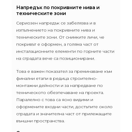
Напредък по покривните нива и
техническите зони
Сериозен напредък се забелязва и в
изпълнението на покривните нива и
техническите зони. От снимките личи, че
покривът е оформен, а голяма част от
инсталационните елементи по горните части
на сградата вече са позиционирани.
Това е важен показател за преминаване към
финални етапи в редица строително-
монтажни дейности и за напредване по
техническото обезпечаване на проекта.
Паралелно с това са ясно видими и
оформените входни части, достъпите около
сградата и значителна част от прилежащите
външни пространства.