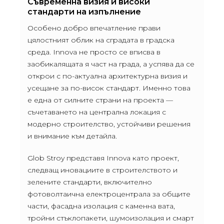
Съвременна визия и високи
стандарти на изпълнение
Особено добро впечатление прави
цялостният облик на сградата в градска
среда. Innova не просто се вписва в
заобикалящата я част на града, а успява да се
открои с по-актуална архитектурна визия и
усещане за по-висок стандарт. Именно това
е една от силните страни на проекта —
съчетаването на централна локация с
модерно строителство, устойчиви решения
и внимание към детайла.
Glob Stroy представя Innova като проект,
следващ иновациите в строителството и
зелените стандарти, включително
фотоволтаична електроцентрала за общите
части, фасадна изолация с каменна вата,
тройни стъклопакети, шумоизолация и смарт