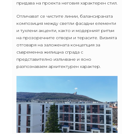
придава на проекта неговия характерен стил.
Отличават се чистите линии, балансираната
композиция между светли фасадни елементи
и тухлени акценти, както и модерният ритъм
на прозоречните отвори и терасите. Визията
отговаря на заложената концепция за
съвременна жилищна сграда с
представително излъчване и ясно
разпознаваем архитектурен характер.