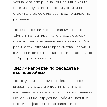
усещане за завършена концепция, в която
естетика, функционалност и устойчиво
строителство се съчетават в едно цялостно
решение.
Проектът се намира в идеалния център на
Шумен и е планиран като сграда с висок
стандарт на изпълнение, енергиен клас А и
редица технологични предимства, насочени
към по-ниски експлоатационни разходи и по-
добра среда на живот.
Видим напредък по фасадата и
външния облик
По актуалните кадри от обекта ясно се
вижда, че сградата е достигнала много
напреднал етап във външното си изпълнение.
Основният конструктивен обем е напълно
оформен, фасадата е изградена и вече