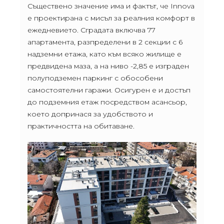
Съществено значение има и фактът, че Innova
е проектирана с мисъл за реалния комфорт в
ежедневието. Сградата включва 77
апартамента, разпределени в 2 секции с 6
надземни етажа, като към всяко жилище е
предвидена маза, а на ниво -2,85 е изграден
полуподземен паркинг с обособени
самостоятелни гаражи. Осигурен е и достъп
до подземния етаж посредством асансьор,
което допринася за удобството и
практичността на обитаване.