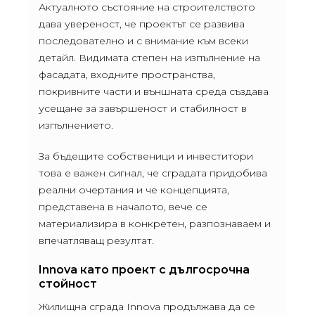
Актуалното състояние на строителството
дава увереност, че проектът се развива
последователно и с внимание към всеки
детайл. Видимата степен на изпълнение на
фасадата, входните пространства,
покривните части и външната среда създава
усещане за завършеност и стабилност в
изпълнението.
За бъдещите собственици и инвеститори
това е важен сигнал, че сградата придобива
реални очертания и че концепцията,
представена в началото, вече се
материализира в конкретен, разпознаваем и
впечатляващ резултат.
Innova като проект с дългосрочна
стойност
Жилищна сграда Innova продължава да се