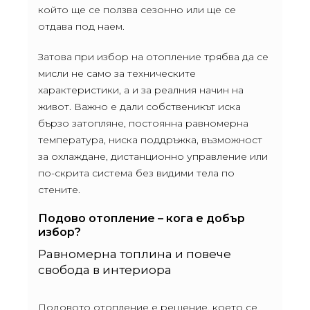
който ще се ползва сезонно или ще се
отдава под наем.
Затова при избор на отопление трябва да се
мисли не само за техническите
характеристики, а и за реалния начин на
живот. Важно е дали собственикът иска
бързо затопляне, постоянна равномерна
температура, ниска поддръжка, възможност
за охлаждане, дистанционно управление или
по-скрита система без видими тела по
стените.
Подово отопление – кога е добър
избор?
Равномерна топлина и повече
свобода в интериора
Подовото отопление е решение, което се