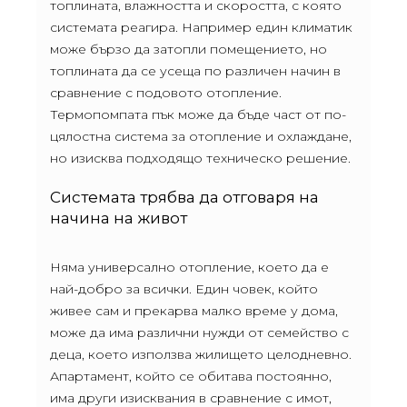
топлината, влажността и скоростта, с която
системата реагира. Например един климатик
може бързо да затопли помещението, но
топлината да се усеща по различен начин в
сравнение с подовото отопление.
Термопомпата пък може да бъде част от по-
цялостна система за отопление и охлаждане,
но изисква подходящо техническо решение.
Системата трябва да отговаря на
начина на живот
Няма универсално отопление, което да е
най-добро за всички. Един човек, който
живее сам и прекарва малко време у дома,
може да има различни нужди от семейство с
деца, което използва жилището целодневно.
Апартамент, който се обитава постоянно,
има други изисквания в сравнение с имот,