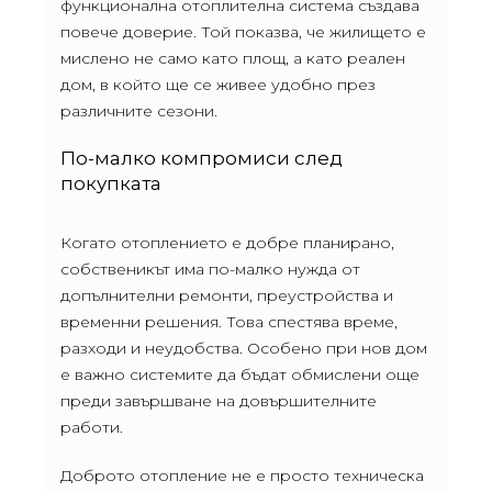
функционална отоплителна система създава
повече доверие. Той показва, че жилището е
мислено не само като площ, а като реален
дом, в който ще се живее удобно през
различните сезони.
По-малко компромиси след
покупката
Когато отоплението е добре планирано,
собственикът има по-малко нужда от
допълнителни ремонти, преустройства и
временни решения. Това спестява време,
разходи и неудобства. Особено при нов дом
е важно системите да бъдат обмислени още
преди завършване на довършителните
работи.
Доброто отопление не е просто техническа