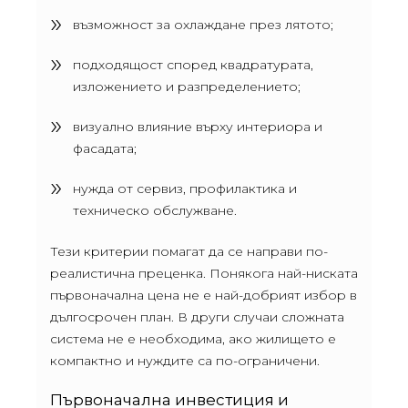
възможност за охлаждане през лятото;
подходящост според квадратурата,
изложението и разпределението;
визуално влияние върху интериора и
фасадата;
нужда от сервиз, профилактика и
техническо обслужване.
Тези критерии помагат да се направи по-
реалистична преценка. Понякога най-ниската
първоначална цена не е най-добрият избор в
дългосрочен план. В други случаи сложната
система не е необходима, ако жилището е
компактно и нуждите са по-ограничени.
Първоначална инвестиция и