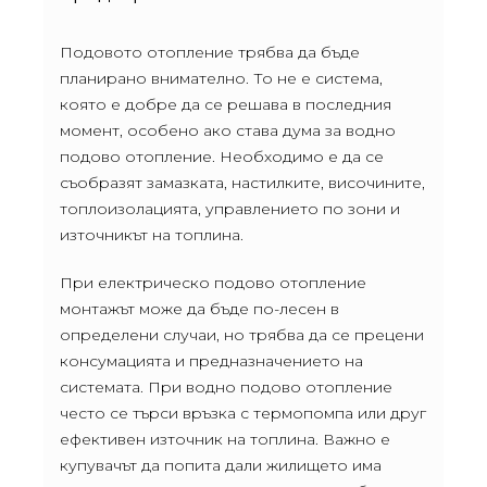
Подовото отопление трябва да бъде
планирано внимателно. То не е система,
която е добре да се решава в последния
момент, особено ако става дума за водно
подово отопление. Необходимо е да се
съобразят замазката, настилките, височините,
топлоизолацията, управлението по зони и
източникът на топлина.
При електрическо подово отопление
монтажът може да бъде по-лесен в
определени случаи, но трябва да се прецени
консумацията и предназначението на
системата. При водно подово отопление
често се търси връзка с термопомпа или друг
ефективен източник на топлина. Важно е
купувачът да попита дали жилището има