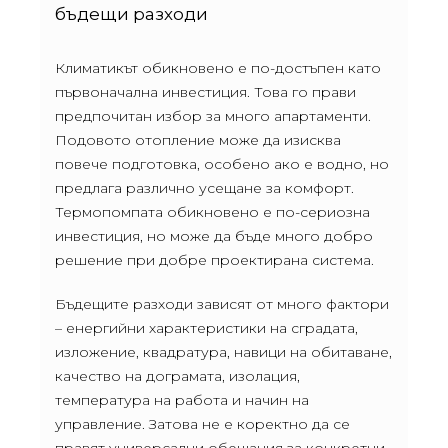
бъдещи разходи
Климатикът обикновено е по-достъпен като
първоначална инвестиция. Това го прави
предпочитан избор за много апартаменти.
Подовото отопление може да изисква
повече подготовка, особено ако е водно, но
предлага различно усещане за комфорт.
Термопомпата обикновено е по-сериозна
инвестиция, но може да бъде много добро
решение при добре проектирана система.
Бъдещите разходи зависят от много фактори
– енергийни характеристики на сградата,
изложение, квадратура, навици на обитаване,
качество на дограмата, изолация,
температура на работа и начин на
управление. Затова не е коректно да се
правят универсални обещания за конкретни