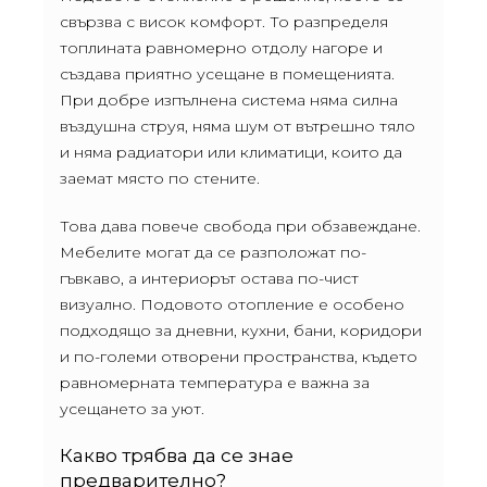
свързва с висок комфорт. То разпределя
топлината равномерно отдолу нагоре и
създава приятно усещане в помещенията.
При добре изпълнена система няма силна
въздушна струя, няма шум от вътрешно тяло
и няма радиатори или климатици, които да
заемат място по стените.
Това дава повече свобода при обзавеждане.
Мебелите могат да се разположат по-
гъвкаво, а интериорът остава по-чист
визуално. Подовото отопление е особено
подходящо за дневни, кухни, бани, коридори
и по-големи отворени пространства, където
равномерната температура е важна за
усещането за уют.
Какво трябва да се знае
предварително?