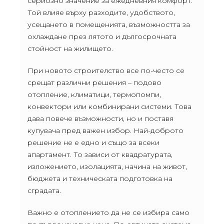
сериозно значение за ежедневния комфорт.
Той влияе върху разходите, удобството,
усещането в помещенията, възможността за
охлаждане през лятото и дългосрочната
стойност на жилището.
При новото строителство все по-често се
срещат различни решения – подово
отопление, климатици, термопомпи,
конвектори или комбинирани системи. Това
дава повече възможности, но и поставя
купувача пред важен избор. Най-доброто
решение не е едно и също за всеки
апартамент. То зависи от квадратурата,
изложението, изолацията, начина на живот,
бюджета и техническата подготовка на
сградата.
Важно е отоплението да не се избира само