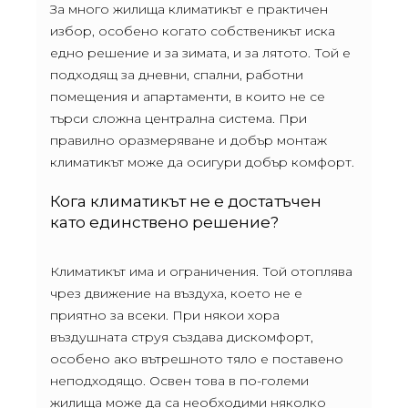
За много жилища климатикът е практичен
избор, особено когато собственикът иска
едно решение и за зимата, и за лятото. Той е
подходящ за дневни, спални, работни
помещения и апартаменти, в които не се
търси сложна централна система. При
правилно оразмеряване и добър монтаж
климатикът може да осигури добър комфорт.
Кога климатикът не е достатъчен
като единствено решение?
Климатикът има и ограничения. Той отоплява
чрез движение на въздуха, което не е
приятно за всеки. При някои хора
въздушната струя създава дискомфорт,
особено ако вътрешното тяло е поставено
неподходящо. Освен това в по-големи
жилища може да са необходими няколко