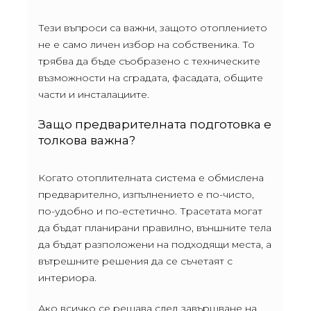
Тези въпроси са важни, защото отоплението
не е само личен избор на собственика. То
трябва да бъде съобразено с техническите
възможности на сградата, фасадата, общите
части и инсталациите.
Защо предварителната подготовка е
толкова важна?
Когато отоплителната система е обмислена
предварително, изпълнението е по-чисто,
по-удобно и по-естетично. Трасетата могат
да бъдат планирани правилно, външните тела
да бъдат разположени на подходящи места, а
вътрешните решения да се съчетаят с
интериора.
Ако всичко се решава след завършване на