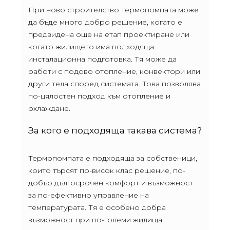
При ново строителство термопомпата може
да бъде много добро решение, когато е
предвидена още на етап проектиране или
когато жилището има подходяща
инсталационна подготовка. Тя може да
работи с подово отопление, конвектори или
други тела според системата. Това позволява
по-цялостен подход към отопление и
охлаждане.
За кого е подходяща такава система?
Термопомпата е подходяща за собственици,
които търсят по-висок клас решение, по-
добър дългосрочен комфорт и възможност
за по-ефективно управление на
температурата. Тя е особено добра
възможност при по-големи жилища,