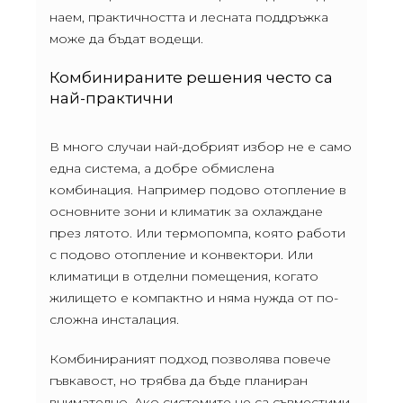
наем, практичността и лесната поддръжка
може да бъдат водещи.
Комбинираните решения често са
най-практични
В много случаи най-добрият избор не е само
една система, а добре обмислена
комбинация. Например подово отопление в
основните зони и климатик за охлаждане
през лятото. Или термопомпа, която работи
с подово отопление и конвектори. Или
климатици в отделни помещения, когато
жилището е компактно и няма нужда от по-
сложна инсталация.
Комбинираният подход позволява повече
гъвкавост, но трябва да бъде планиран
внимателно. Ако системите не са съвместими