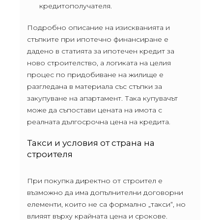
кредитополучателя.
Подробно описание на изискванията и
стъпките при ипотечно финансиране е
дадено в статията за ипотечен кредит за
ново строителство, а логиката на целия
процес по придобиване на жилище е
разгледана в материала със стъпки за
закупуване на апартамент. Така купувачът
може да съпостави цената на имота с
реалната дългосрочна цена на кредита.
Такси и условия от страна на
строителя
При покупка директно от строител е
възможно да има допълнителни договорни
елементи, които не са формално „такси“, но
влияят върху крайната цена и срокове.