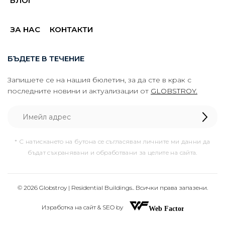
БЛОГ
ЗА НАС
КОНТАКТИ
БЪДЕТЕ В ТЕЧЕНИЕ
Запишете се на нашия бюлетин, за да сте в крак с
последните новини и актуализации от
GLOBSTROY.
* С натискането на бутона се съгласявам личните ми данни да
бъдат съхранявани и обработвани за целите на сайта.
© 2026 Globstroy | Residential Buildings.. Всички права запазени.
Изработка на сайт & SEO by