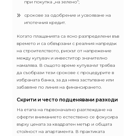
при покупка „на зелено“;
срокове за одобрение и усвояване на
ипотечния кредит.
Когато плащанията са ясно разпределени във
времето и са обвързани с реалния напредък
на строителството, рискът от напрежение
между купувач и инвеститор значително
намалява. В същото време купувачът трябва
да съобрази тези срокове с процедурите в
избраната банка, за да няма застъпване или
забавяне по линия на финансирането.
Скрити и често подценявани разходи
На етапа на първоначално разглеждане на
оферти вниманието естествено се фокусира
върху цената за квадратен метър и общата
стойност на апартамента. В практиката