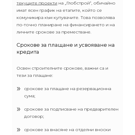
текущите проекти
на „Глобстрой“, обичайно
имат ясен график на етапите, който се
комуникира към купувачите. Това позволява
по-точно планиране на финансирането и на
личните срокове за преместване.
Срокове за плащане и усвояване на
кредита
Освен строителните срокове, важни са и
тези за плащане:
срокове за плащане на резервационна
сума;
срокове за подписване на предварителен
договор;
срокове за внасяне на отделни вноски