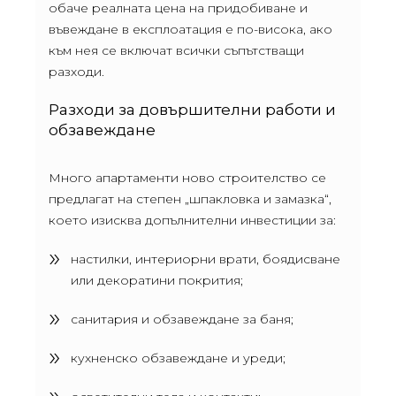
обаче реалната цена на придобиване и
въвеждане в експлоатация е по-висока, ако
към нея се включат всички съпътстващи
разходи.
Разходи за довършителни работи и
обзавеждане
Много апартаменти ново строителство се
предлагат на степен „шпакловка и замазка“,
което изисква допълнителни инвестиции за:
настилки, интериорни врати, боядисване
или декоратини покрития;
санитария и обзавеждане за баня;
кухненско обзавеждане и уреди;