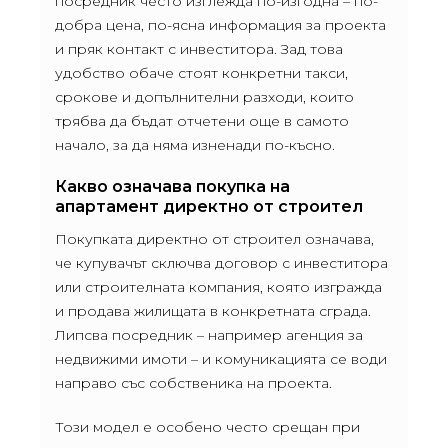
посредник често изглежда по-изгодна – по-
добра цена, по-ясна информация за проекта
и пряк контакт с инвеститора. Зад това
удобство обаче стоят конкретни такси,
срокове и допълнителни разходи, които
трябва да бъдат отчетени още в самото
начало, за да няма изненади по-късно.
Какво означава покупка на
апартамент директно от строител
Покупката директно от строител означава,
че купувачът сключва договор с инвеститора
или строителната компания, която изгражда
и продава жилищата в конкретната сграда.
Липсва посредник – например агенция за
недвижими имоти – и комуникацията се води
направо със собственика на проекта.
Този модел е особено често срещан при