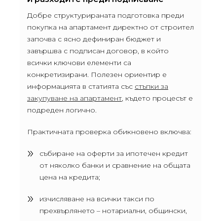
Добре структурираната подготовка преди
покупка на апартамент директно от строител
започва с ясно дефиниран бюджет и
завършва с подписан договор, в който
всички ключови елементи са
конкретизирани. Полезен ориентир е
информацията в статията със
стъпки за
закупуване на апартамент
, където процесът е
подреден логично.
Практичната проверка обикновено включва:
събиране на оферти за ипотечен кредит
от няколко банки и сравнение на общата
цена на кредита;
изчисляване на всички такси по
прехвърлянето – нотариални, общински,