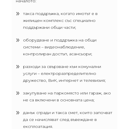
началото:
такса поддръжка, когато имотът е в
жилищен комплекс със специално
поддържани общи части;
оборудване и поддръжка на общи
системи – видеонаблюдение,
контролиран достъп, асансьори;
разходи за свързване към комунални
услуги – електроразпределително
дружество, ВиК, интернет и телевизия;
закупуване на паркомясто или гараж, ако
не са включени в основната цена;
данък сгради и такса смет, които започват
да се начисляват след въвеждане в
експлоатация.