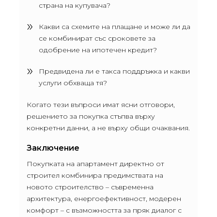
страна на купувача?
Какви са схемите на плащане и може ли да
се комбинират със сроковете за
одобрение на ипотечен кредит?
Предвидена ли е такса поддръжка и какви
услуги обхваща тя?
Когато тези въпроси имат ясни отговори,
решението за покупка стъпва върху
конкретни данни, а не върху общи очаквания.
Заключение
Покупката на апартамент директно от
строител комбинира предимствата на
новото строителство – съвременна
архитектура, енергоефективност, модерен
комфорт – с възможността за пряк диалог с