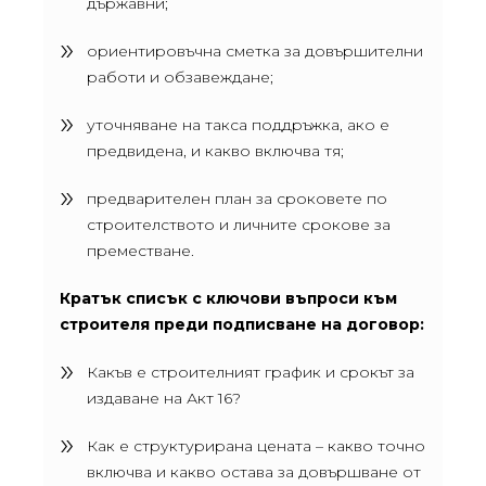
държавни;
ориентировъчна сметка за довършителни
работи и обзавеждане;
уточняване на такса поддръжка, ако е
предвидена, и какво включва тя;
предварителен план за сроковете по
строителството и личните срокове за
преместване.
Кратък списък с ключови въпроси към
строителя преди подписване на договор:
Какъв е строителният график и срокът за
издаване на Акт 16?
Как е структурирана цената – какво точно
включва и какво остава за довършване от