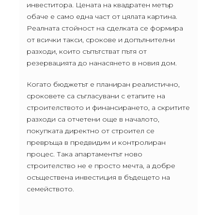
инвеститора. Цената на квадратен метър
обаче е само една част от цялата картина.
Реалната стойност на сделката се формира
от всички такси, срокове и допълнителни
разходи, които съпътстват пътя от
резервацията до нанасянето в новия дом.
Когато бюджетът е планиран реалистично,
сроковете са съгласувани с етапите на
строителството и финансирането, а скритите
разходи са отчетени още в началото,
покупката директно от строител се
превръща в предвидим и контролиран
процес. Така апартаментът ново
строителство не е просто мечта, а добре
осъществена инвестиция в бъдещето на
семейството.