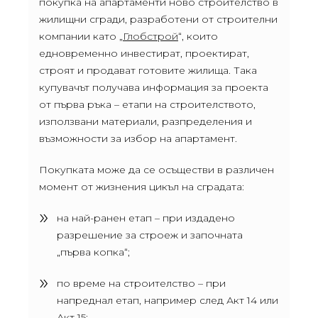
покупка на апартаменти ново строителство в
жилищни сгради, разработени от строителни
компании като „
Глобстрой
“, които
едновременно инвестират, проектират,
строят и продават готовите жилища. Така
купувачът получава информация за проекта
от първа ръка – етапи на строителството,
използвани материали, разпределения и
възможности за избор на апартамент.
Покупката може да се осъществи в различен
момент от жизнения цикъл на сградата:
на най-ранен етап – при издадено
разрешение за строеж и започната
„първа копка“;
по време на строителство – при
напреднал етап, например след Акт 14 или
Акт 15;