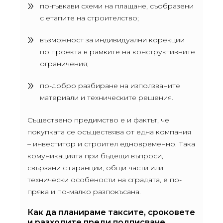
по-гъвкави схеми на плащане, съобразени
с етапите на строителство;
възможност за индивидуални корекции
по проекта в рамките на конструктивните
ограничения;
по-добро разбиране на използваните
материали и техническите решения.
Съществено предимство е и фактът, че
покупката се осъществява от една компания
– инвеститор и строител едновременно. Така
комуникацията при бъдещи въпроси,
свързани с гаранции, общи части или
технически особености на сградата, е по-
пряка и по-малко разпокъсана.
Как да планираме таксите, сроковете
и разходите преди подписване