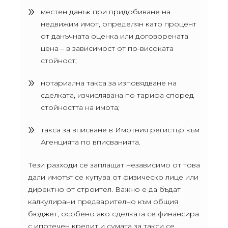
местен данък при придобиване на
недвижим имот, определян като процент
от данъчната оценка или договорената
цена – в зависимост от по-високата
стойност;
нотариална такса за изповядване на
сделката, изчислявана по тарифа според
стойността на имота;
такса за вписване в Имотния регистър към
Агенцията по вписванията.
Тези разходи се заплащат независимо от това
дали имотът се купува от физическо лице или
директно от строител. Важно е да бъдат
калкулирани предварително към общия
бюджет, особено ако сделката се финансира
с ипотечен кредит и сумата за такси се