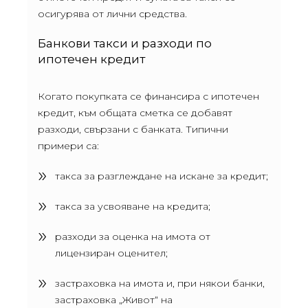
осигурява от лични средства.
Банкови такси и разходи по
ипотечен кредит
Когато покупката се финансира с ипотечен
кредит, към общата сметка се добавят
разходи, свързани с банката. Типични
примери са:
такса за разглеждане на искане за кредит;
такса за усвояване на кредита;
разходи за оценка на имота от
лицензиран оценител;
застраховка на имота и, при някои банки,
застраховка „Живот“ на