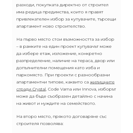
разходи, покупката директно от строител
има редица предимства, които я правят
привлекателен избор за купувачите, търсещи
апартамент ново строителство.
На първо място стои възможността за избор
– в рамките на един проект купувачът може
да избере етаж, изложение, конкретно
разпределение, наличие на тераса, двор или
допълнителни помещения като изба и
паркомясто. При проекти с разнообразни
апартаментни типове, каквито са
жилищните
сгради Crystal
, Code Varna или Innova, изборът
може да бъде съобразен детайлно с начина
на живот и нуждите на семейството.
На второ място, прякото договаряне със
строителя позволява: