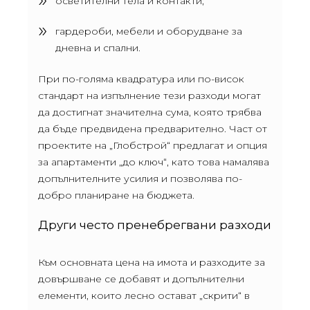
осветителни тела и контакти;
гардероби, мебели и оборудване за
дневна и спални.
При по-голяма квадратура или по-висок
стандарт на изпълнение тези разходи могат
да достигнат значителна сума, която трябва
да бъде предвидена предварително. Част от
проектите на „Глобстрой“ предлагат и опция
за апартаменти „до ключ“, като това намалява
допълнителните усилия и позволява по-
добро планиране на бюджета.
Други често пренебрегвани разходи
Към основната цена на имота и разходите за
довършване се добавят и допълнителни
елементи, които лесно остават „скрити“ в