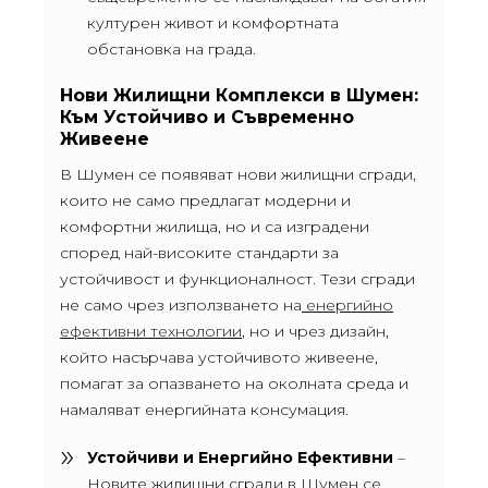
културен живот и комфортната
обстановка на града.
Нови Жилищни Комплекси в Шумен:
Към Устойчиво и Съвременно
Живеене
В Шумен се появяват нови жилищни сгради,
които не само предлагат модерни и
комфортни жилища, но и са изградени
според най-високите стандарти за
устойчивост и функционалност. Тези сгради
не само чрез използването на
енергийно
ефективни технологии
, но и чрез дизайн,
който насърчава устойчивото живеене,
помагат за опазването на околната среда и
намаляват енергийната консумация.
Устойчиви и Енергийно Ефективни
–
Новите жилищни сгради в Шумен се