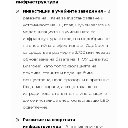
инфраструктура
Инвестиции в учебните заведения
– В
рамките на Плана за възстановяване и
устойчивост на ЕС, град Шумен залага на
модернизацията на училищната си
инфраструктура с оглед на подобряване
на енергийната ефективност. Одобрени
са средства в размер на 3,732 млн. лева за
обновяване на базата на III ОУ „Димитър
Благоев“, като топлоизолацията на
покрива, стените и пода ще бъде
осъществена, нови прозорци и врати ще
бъдат монтирани, а също така ще се
изгради нова отоплителна инсталация и
ще се инсталира енергоспестяващо LED
осветление.
Развитие на спортната
инфраструктура
– В допълнение към