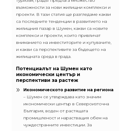
туризъм, градът предлага множество
възможности за нови жилищни комплекси и
проекти. В тази статия ще разгледаме какви
са последните тенденции в развитието на
жилищния пазар в Шумен, какви са новите
комплекси и проекти, които привличат
вниманието на инвеститорите и купувачите,
и какви са перспективите за бъдещето на
жилищната среда в града.
Потенциалът на Шумен като
икономически център и
перспективи за растеж
Икономическото развитие на региона
– Шумен се утвърждава като значим
икономически център в Североизточна
България, воден от растящата
промишленост и нарастващия обем на
чуждестранните инвестиции. За