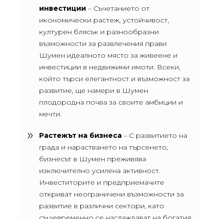
инвестиции
– Съчетанието от
икономически растеж, устойчивост,
културен блясък и разнообразни
възможности за развлечения прави
Шумен идеалното място за живеене и
инвестиции в недвижими имоти. Всеки,
който търси елегантност и възможност за
развитие, ще намери в Шумен
плодородна почва за своите амбиции и
мечти.
Растежът на бизнеса
– С развитието на
града и нарастването на търсенето,
бизнесът в Шумен преживява
изключително усилена активност.
Инвеститорите и предприемачите
откриват неограничени възможности за
развитие в различни сектори, като
същевременно се наслаждават на богатия