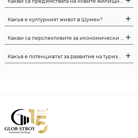
Какви са предимствата на новите жилищни комплекси в Шумен?
Какъв е културният живот в Шумен?
Какви са перспективите за икономически растеж в Шумен?
Какъв е потенциалът за развитие на туризма в Шумен?