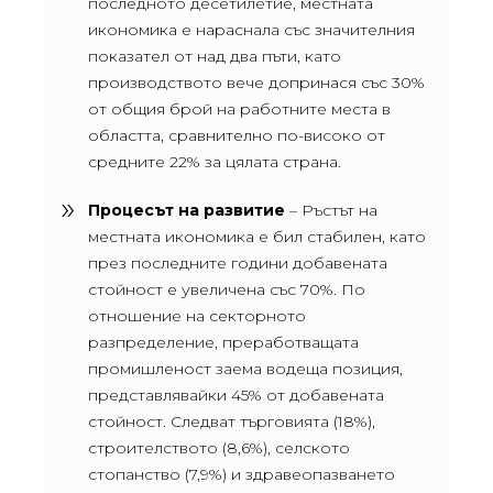
последното десетилетие, местната
икономика е нараснала със значителния
показател от над два пъти, като
производството вече допринася със 30%
от общия брой на работните места в
областта, сравнително по-високо от
средните 22% за цялата страна.
Процесът на развитие
– Ръстът на
местната икономика е бил стабилен, като
през последните години добавената
стойност е увеличена със 70%. По
отношение на секторното
разпределение, преработващата
промишленост заема водеща позиция,
представлявайки 45% от добавената
стойност. Следват търговията (18%),
строителството (8,6%), селското
стопанство (7,9%) и здравеопазването