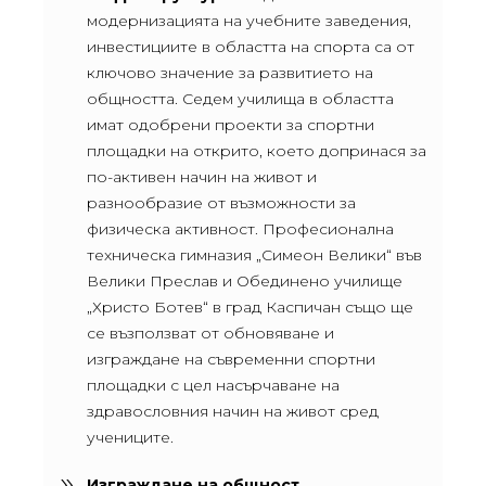
модернизацията на учебните заведения,
инвестициите в областта на спорта са от
ключово значение за развитието на
общността. Седем училища в областта
имат одобрени проекти за спортни
площадки на открито, което допринася за
по-активен начин на живот и
разнообразие от възможности за
физическа активност. Професионална
техническа гимназия „Симеон Велики“ във
Велики Преслав и Обединено училище
„Христо Ботев“ в град Каспичан също ще
се възползват от обновяване и
изграждане на съвременни спортни
площадки с цел насърчаване на
здравословния начин на живот сред
учениците.
Изграждане на общност
–