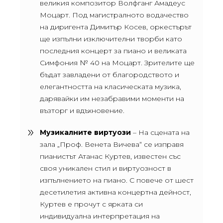
великия композитор Волфганг Амадеус
Моцарт. Под магистралното водачество
на диригента Димитър Косев, оркестърът
ще изпълни изключителни творби като
последния концерт за пиано и великата
Симфония № 40 на Моцарт. Зрителите ще
бъдат завладени от благородството и
елегантността на класическата музика,
дарявайки им незабравими моменти на
възторг и вдъхновение.
Музикалните виртуози
– На сцената на
зала „Проф. Венета Вичева“ се изправя
пианистът Атанас Куртев, известен със
своя уникален стил и виртуозност в
изпълнението на пиано. С повече от шест
десетилетия активна концертна дейност,
Куртев е прочут с ярката си
индивидуална интерпретация на