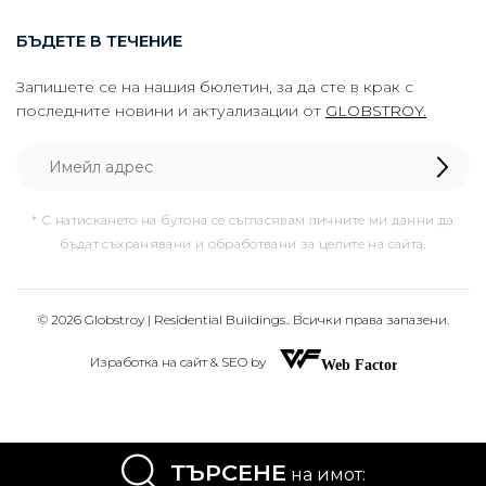
БЪДЕТЕ В ТЕЧЕНИЕ
Запишете се на нашия бюлетин, за да сте в крак с
последните новини и актуализации от
GLOBSTROY.
* С натискането на бутона се съгласявам личните ми данни да
бъдат съхранявани и обработвани за целите на сайта.
© 2026 Globstroy | Residential Buildings.. Всички права запазени.
Изработка на сайт & SEO by
ТЪРСЕНЕ
на имот: