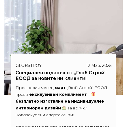
GLOBSTROY
12 Мар. 2025
Специален подарък от „Глоб Строй“
ЕООД за новите ни клиенти!
През целия месец
март
„Глоб Строй“ ЕООД
прави
ексклузивен комплимент
–
безплатно изготвяне на индивидуален
интериорен дизайн
за всички
новозакупени апартаменти!