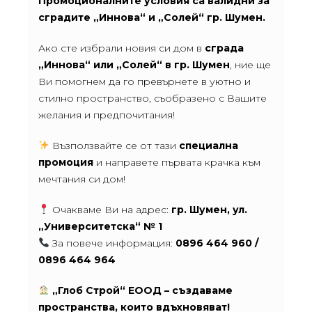
Промоционалните условия са валидни за
сградите
„Иннова“
и
„Солей“
гр. Шумен.
Ако сте избрали новия си дом в
сграда
„Иннова“ или „Солей“ в гр. Шумен
, ние ще
Ви помогнем да го превърнете в уютно и
стилно пространство, съобразено с Вашите
желания и предпочитания!
Възползвайте се от тази
специална
промоция
и направете първата крачка към
мечтания си дом!
Очакваме Ви на адрес:
гр. Шумен, ул.
„Университетска“ № 1
За повече информация:
0896 464 960 /
0896 464 964
„Глоб Строй“ ЕООД – създаваме
пространства, които вдъхновяват!