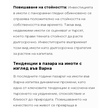
Повишаване на стойността:
Инвестицията
в имоти с панорамни гледки обикновено се
отразява положително на стойността на
собствеността във времето. Такъв вид
недвижими имоти се оценяват и търсят,
което прави тяхната стойност да расте
дългосрочно. Инвеститорите възприемат
този вид имоти като дългосрочна стратегия
за растеж на капитала.
Тенденции в пазара на имоти с
изглед във Варна
В последните години пазарът на имоти във
Варна изпитва динамични промени, като
една от ключовите тенденции е насочена към
търсенето на уединение, спокойствие и
близост до природата. Повишаването на
качеството на живот се превръща в