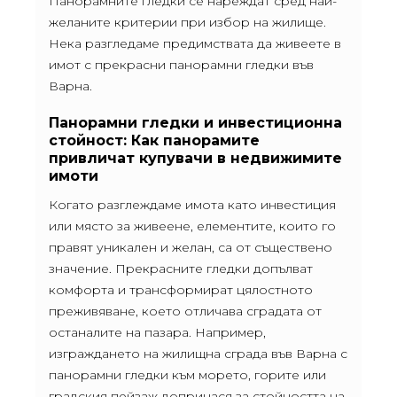
Панорамните гледки се нареждат сред най-
желаните критерии при избор на жилище.
Нека разгледаме предимствата да живеете в
имот с прекрасни панорамни гледки във
Варна.
Панорамни гледки и инвестиционна
стойност: Как панорамите
привличат купувачи в недвижимите
имоти
Когато разглеждаме имота като инвестиция
или място за живеене, елементите, които го
правят уникален и желан, са от съществено
значение. Прекрасните гледки допълват
комфорта и трансформират цялостното
преживяване, което отличава сградата от
останалите на пазара. Например,
изграждането на жилищна сграда във Варна с
панорамни гледки към морето, горите или
градския пейзаж допринася за стойността на