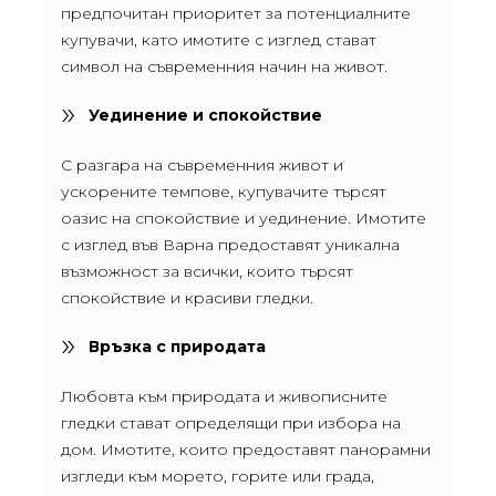
предпочитан приоритет за потенциалните
купувачи, като имотите с изглед стават
символ на съвременния начин на живот.
Уединение и спокойствие
С разгара на съвременния живот и
ускорените темпове, купувачите търсят
оазис на спокойствие и уединение. Имотите
с изглед във Варна предоставят уникална
възможност за всички, които търсят
спокойствие и красиви гледки.
Връзка с природата
Любовта към природата и живописните
гледки стават определящи при избора на
дом. Имотите, които предоставят панорамни
изгледи към морето, горите или града,