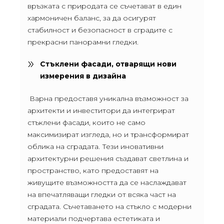
връзката с природата се съчетават в един
хармоничен баланс, за да осигурят
стабилност и безопасност в сградите с
прекрасни панорамни гледки.
Стъклени фасади, отварящи нови
измерения в дизайна
Варна предоставя уникална възможност за
архитекти и инвеститори да интегрират
стъклени фасади, които не само
максимизират изгледа, но и трансформират
облика на сградата. Тези иновативни
архитектурни решения създават светлина и
пространство, като предоставят на
живущите възможността да се наслаждават
на впечатляващи гледки от всяка част на
сградата. Съчетаването на стъкло с модерни
материали подчертава естетиката и