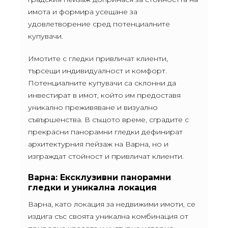
имота и формира усещане за
удовлетворение сред потенциалните
купувачи.
Имотите с гледки привличат клиенти,
търсещи индивидуалност и комфорт.
Потенциалните купувачи са склонни да
инвестират в имот, който им предоставя
уникално преживяване и визуално
съвършенства. В същото време, сградите с
прекрасни панорамни гледки дефинират
архитектурния пейзаж на Варна, но и
изграждат стойност и привличат клиенти.
Варна: Ексклузивни панорамни
гледки и уникална локация
Варна, като локация за недвижими имоти, се
издига със своята уникална комбинация от