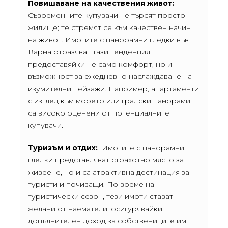
Повишаване на качествения живот:
Съвременните купувачи не търсят просто
жилище; те стремят се към качествен начин
на живот. Имотите с панорамни гледки във
Варна отразяват тази тенденция,
предоставяйки не само комфорт, но и
възможност за ежедневно наслаждаване на
изумителни пейзажи. Например, апартаменти
с изглед към морето или градски панорами
са високо оценени от потенциалните
купувачи.
Туризъм и отдих:
Имотите с панорамни
гледки представляват страхотно място за
живеене, но и са атрактивна дестинация за
туристи и почиващи. По време на
туристически сезон, тези имоти стават
желани от наематели, осигурявайки
допълнителен доход за собствениците им.