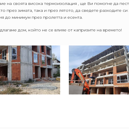
ие на своята висока термоизолация , ще Ви помогне да пес
то през зимата, така и през лятото, да сведете разходите си 
ия до минимум през пролетта и есента.
длагаме дом, който не се влияе от капризите на времето!