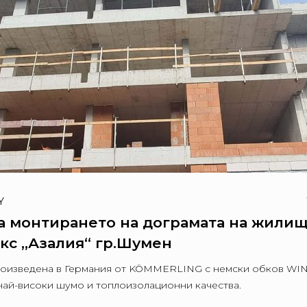
Y
а монтирането на дограмата на жили
кс „Азалия“ гр.Шумен
оизведена в Германия от KÖMMERLING с немски обков WINK
 най-високи шумо и топлоизолационни качества.