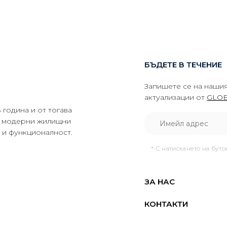
БЪДЕТЕ В ТЕЧЕНИЕ
Запишете се на нашия
актуализации от
GLOB
година и от тогава
да модерни жилищни
о и функционалност.
* С натискането на бут
ЗА НАС
КОНТАКТИ