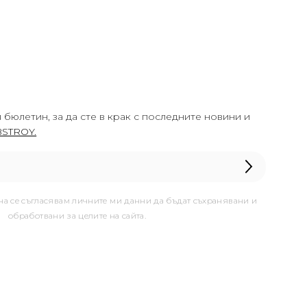
 бюлетин, за да сте в крак с последните новини и
STROY.
она се съгласявам личните ми данни да бъдат съхранявани и
обработвани за целите на сайта.