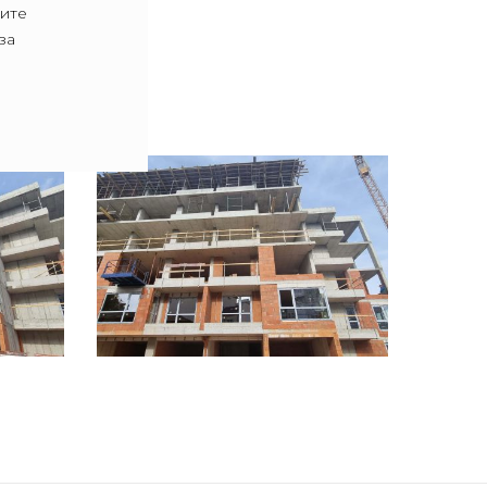
тите
за