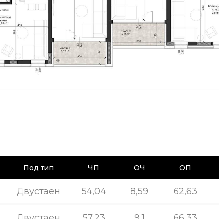
Под тип
ЧП
ОЧ
ОП
Двустаен
54,04
8,59
62,63
Двустаен
57,23
9,1
66,33