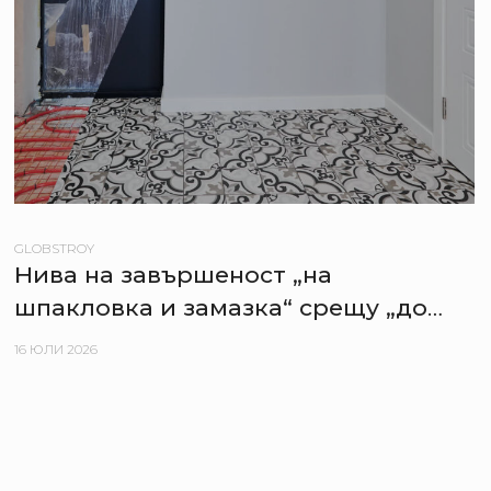
GLOBSTROY
Нива на завършеност „на
шпакловка и замазка“ срещу „до
ключ“ – плюсове и минуси за
16 ЮЛИ 2026
купувача