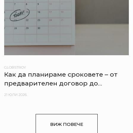
GLOBSTROY
Как да планираме сроковете – от
предварителен договор до
нанасяне в новия апартамент
21 ЮЛИ 2026
ВИЖ ПОВЕЧЕ