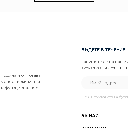
БЪДЕТЕ В ТЕЧЕНИЕ
Запишете се на нашия
актуализации от
GLOB
година и от тогава
да модерни жилищни
о и функционалност.
* С натискането на бут
ЗА НАС