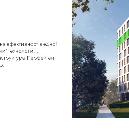
а ефективност в едно!
и“ технологии,
структура. Перфектен
да.