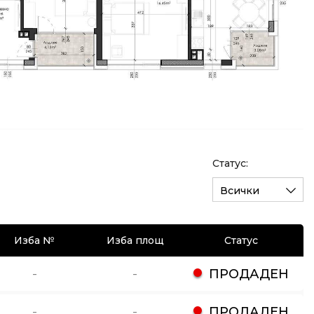
Статус:
Всички
Изба №
Изба площ
Статус
-
-
ПРОДАДЕН
-
-
ПРОДАДЕН