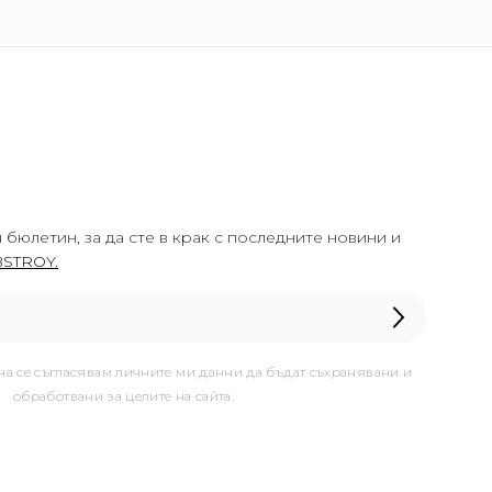
 бюлетин, за да сте в крак с последните новини и
STROY.
она се съгласявам личните ми данни да бъдат съхранявани и
обработвани за целите на сайта.