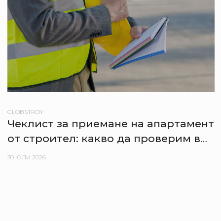
GLOBSTROY
Чеклист за приемане на апартамент
от строител: какво да проверим в
деня на предаване
30 ЮЛИ 2026