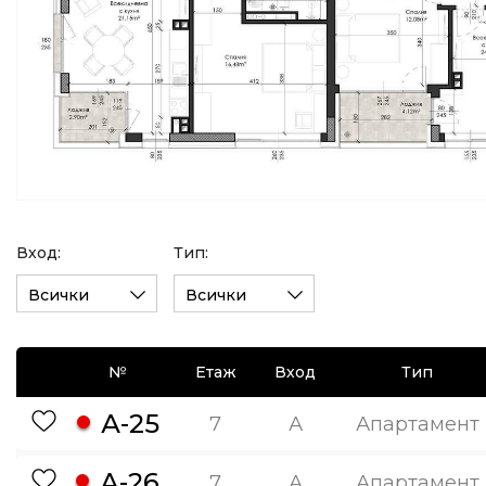
Вход:
Тип:
Всички
Всички
№
Етаж
Вход
Тип
А-25
7
А
Апартамент
А-26
7
А
Апартамент