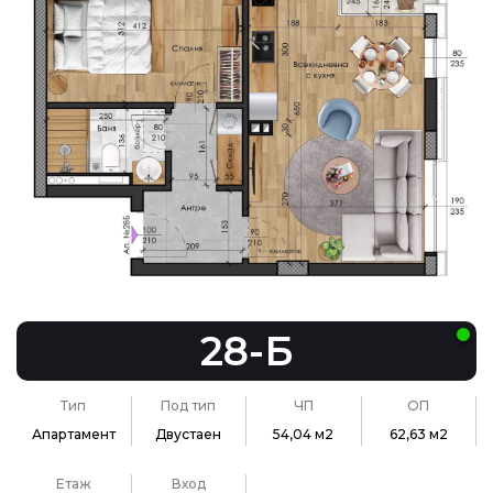
28-Б
Тип
Под тип
ЧП
ОП
Апартамент
Двустаен
54,04 м2
62,63 м2
Етаж
Вход