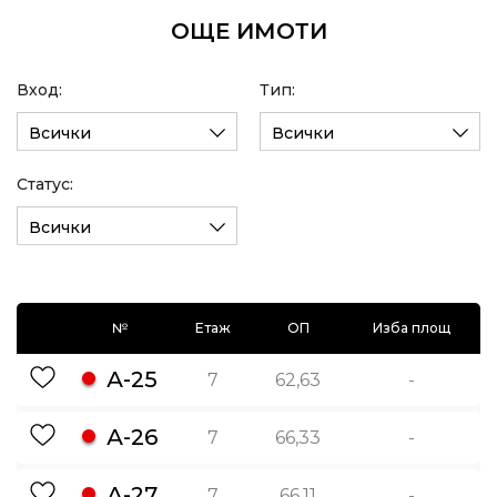
ОЩЕ ИМОТИ
Вход:
Тип:
Всички
Всички
Статус:
Всички
№
Етаж
ОП
Изба площ
А-25
7
62,63
-
А-26
7
66,33
-
А-27
7
66,11
-