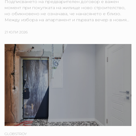
Подписването на предварителен договор е важен
момент при покупката на жилище ново строителство,
но обикновено не означава, че нанасянето е близо.
Между избора на апартамент и първата вечер в новия
дом могат да стоят строителни етапи, банкови
процедури,...
21 ЮЛИ 2026
GLOBSTROY