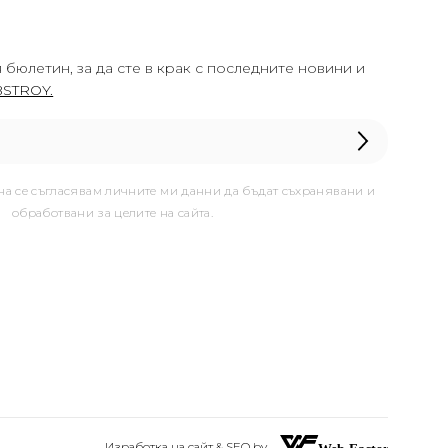
 бюлетин, за да сте в крак с последните новини и
STROY.
она се съгласявам личните ми данни да бъдат съхранявани и
обработвани за целите на сайта.
Изработка на сайт & SEO by