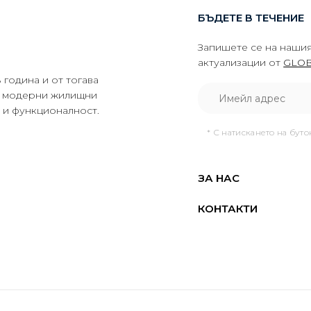
БЪДЕТЕ В ТЕЧЕНИЕ
Запишете се на нашия
актуализации от
GLOB
година и от тогава
да модерни жилищни
о и функционалност.
* С натискането на бут
ЗА НАС
КОНТАКТИ