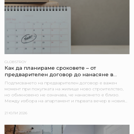
GLOBSTROY
Как да планираме сроковете – от
предварителен договор до нанасяне в
новия апартамент
Подписването на предварителен договор е важен
момент при покупката на жилище ново строителство,
но обикновено не означава, че нанасянето е близо.
Между избора на апартамент и първата вечер в новия
дом могат да стоят строителни етапи, банкови
процедури,...
21 ЮЛИ 2026