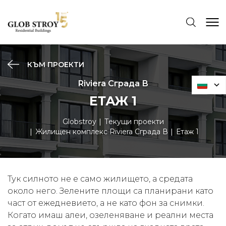
КЪМ ПРОЕКТИ
Riviera Сграда В
ЕТАЖ 1
Globstroy
Текущи проекти
Жилищен комплекс Riviera Сграда В
Етаж 1
Тук силното не е само жилището, а средата
около него. Зелените площи са планирани като
част от ежедневието, а не като фон за снимки.
Когато имаш алеи, озеленяване и реални места