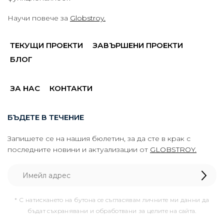
Научи повече за
Globstroy.
ТЕКУЩИ ПРОЕКТИ
ЗАВЪРШЕНИ ПРОЕКТИ
БЛОГ
ЗА НАС
КОНТАКТИ
БЪДЕТЕ В ТЕЧЕНИЕ
Запишете се на нашия бюлетин, за да сте в крак с
последните новини и актуализации от
GLOBSTROY.
* С натискането на бутона се съгласявам личните ми данни да
бъдат съхранявани и обработвани за целите на сайта.