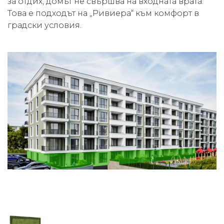
за отдих, домът не свършва на входната врата.
Това е подходът на „Ривиера“ към комфорт в
градски условия.