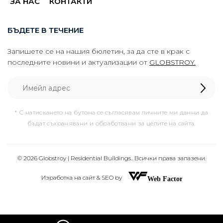
ЗА НАС
КОНТАКТИ
БЪДЕТЕ В ТЕЧЕНИЕ
Запишете се на нашия бюлетин, за да сте в крак с
последните новини и актуализации от
GLOBSTROY.
* С натискането на бутона се съгласявам личните ми данни да
бъдат съхранявани и обработвани за целите на сайта.
© 2026 Globstroy | Residential Buildings.. Всички права запазени.
Изработка на сайт & SEO by