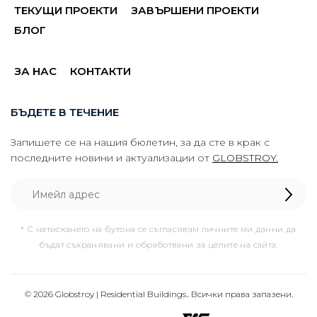
ТЕКУЩИ ПРОЕКТИ
ЗАВЪРШЕНИ ПРОЕКТИ
БЛОГ
ЗА НАС
КОНТАКТИ
БЪДЕТЕ В ТЕЧЕНИЕ
Запишете се на нашия бюлетин, за да сте в крак с
последните новини и актуализации от
GLOBSTROY.
* С натискането на бутона се съгласявам личните ми данни да
бъдат съхранявани и обработвани за целите на сайта.
© 2026 Globstroy | Residential Buildings.. Всички права запазени.