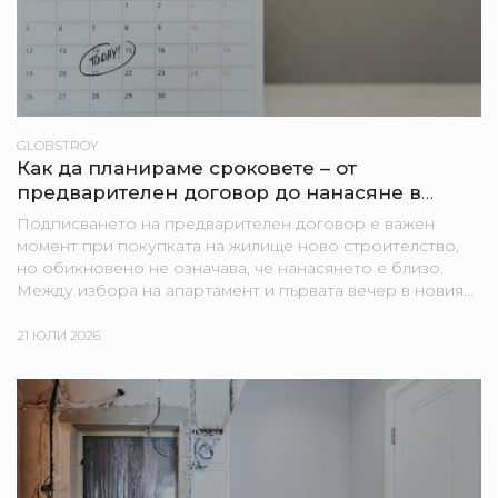
GLOBSTROY
Как да планираме сроковете – от
предварителен договор до нанасяне в
новия апартамент
Подписването на предварителен договор е важен
момент при покупката на жилище ново строителство,
но обикновено не означава, че нанасянето е близо.
Между избора на апартамент и първата вечер в новия
дом могат да стоят строителни етапи, банкови
процедури,...
21 ЮЛИ 2026