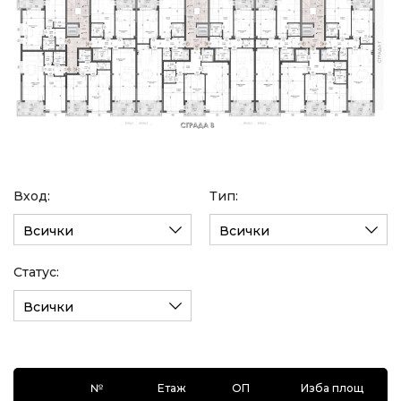
Вход:
Тип:
Всички
Всички
Статус:
Всички
№
Етаж
ОП
Изба площ