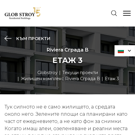
КЪМ ПРОЕКТИ
Riviera Сграда В
ЕТАЖ 3
Globstroy
Текущи проекти
Жилищен комплекс Riviera Сграда В
Етаж 3
Тук силното не е само жилището, а средата
около него. Зелените площи са планирани като
част от ежедневието, а не като фон за снимки.
Когато имаш алеи, озеленяване и реални места