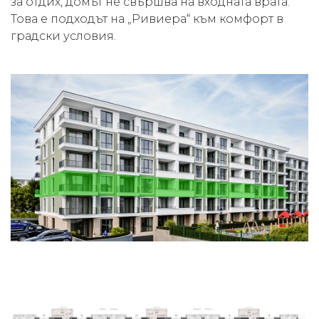
за отдих, домът не свършва на входната врата.
Това е подходът на „Ривиера“ към комфорт в
градски условия.