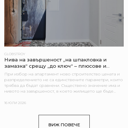
GLOBSTROY
Нива на завършеност „на шпакловка и
замазка“ срещу „до ключ“ – плюсове и
минуси за купувача
При избор на апартамент ново строителство цената и
разпределението не са единствените параметри, които
трябва да бъдат сравнени. Съществено значение има и
нивото на завършеност, в което жилището ще бъде
предадено. В едни проекти апартаментите се
предлагат „на...
16 ЮЛИ 2026
ВИЖ ПОВЕЧЕ