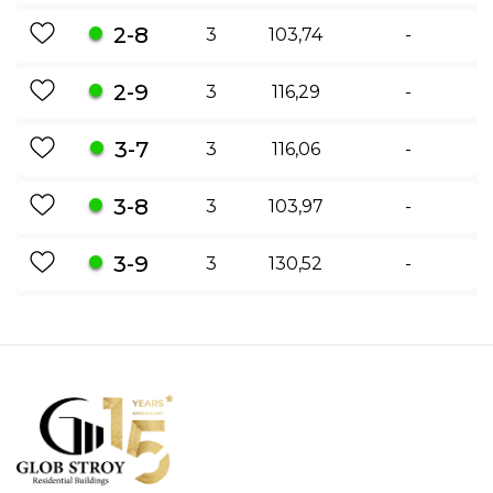
2-8
3
103,74
-
2-9
3
116,29
-
3-7
3
116,06
-
3-8
3
103,97
-
3-9
3
130,52
-