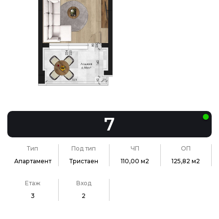
7
Тип
Под тип
ЧП
ОП
Апартамент
Тристаен
110,00 м2
125,82 м2
Етаж
Вход
3
2