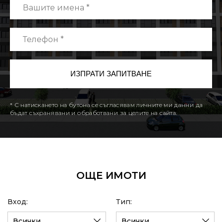
* С натискането на бутона се съгласявам личните ми данни да
бъдат съхранявани и обработвани за целите на сайта.
ОЩЕ ИМОТИ
Вход:
Тип:
Всички
Всички