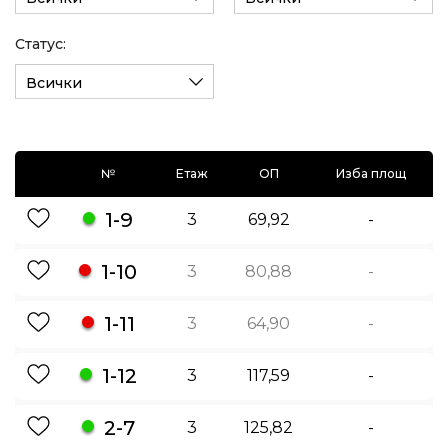
Статус:
Всички
№
Етаж
ОП
Изба площ
1-9
3
69,92
-
1-10
3
80,88
-
1-11
3
64,90
-
1-12
3
117,59
-
2-7
3
125,82
-