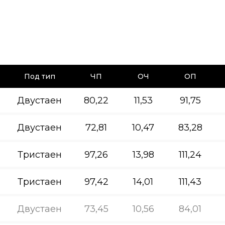
Под тип
ЧП
ОЧ
ОП
Двустаен
80,22
11,53
91,75
Двустаен
72,81
10,47
83,28
Тристаен
97,26
13,98
111,24
Тристаен
97,42
14,01
111,43
Двустаен
73,45
10,56
84,01