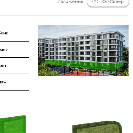
Изложение:
Юг-Север
бими
ване
мот
етаж