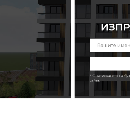
ИЗПР
* С натискането на б
сайта.