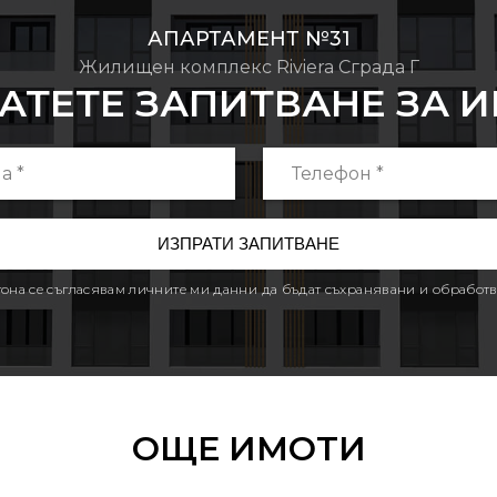
АПАРТАМЕНТ №31
Жилищен комплекс Riviera Сграда Г
АТЕТЕ ЗАПИТВАНЕ ЗА 
утона се съгласявам личните ми данни да бъдат съхранявани и обработв
ОЩЕ ИМОТИ