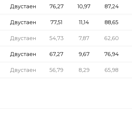
Двустаен
76,27
10,97
87,24
Двустаен
77,51
11,14
88,65
Двустаен
54,73
7,87
62,60
Двустаен
67,27
9,67
76,94
Двустаен
56,79
8,29
65,98