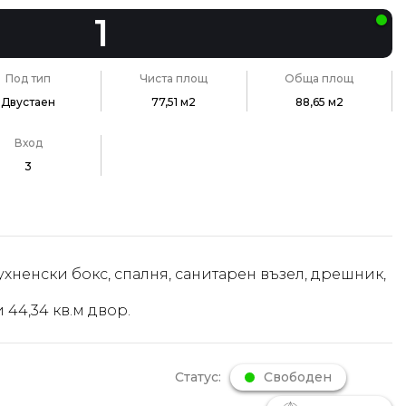
1
Под тип
Чиста площ
Обща площ
Двустаен
77,51 м2
88,65 м2
Вход
3
ухненски бокс, спалня, санитарен възел, дрешник,
 44,34 кв.м двор.
Статус:
Свободен