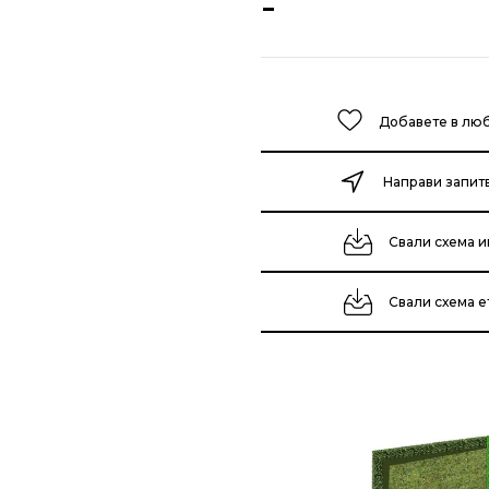
-
Добавете в лю
Направи запит
Свали схема и
Свали схема 