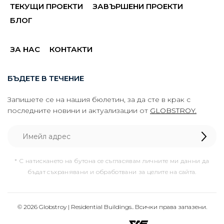
ТЕКУЩИ ПРОЕКТИ
ЗАВЪРШЕНИ ПРОЕКТИ
БЛОГ
ЗА НАС
КОНТАКТИ
БЪДЕТЕ В ТЕЧЕНИЕ
Запишете се на нашия бюлетин, за да сте в крак с
последните новини и актуализации от
GLOBSTROY.
* С натискането на бутона се съгласявам личните ми данни да
бъдат съхранявани и обработвани за целите на сайта.
© 2026 Globstroy | Residential Buildings.. Всички права запазени.