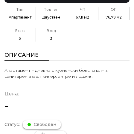
Тип
Под тип
ЧП
ОП
Апартамент
Двустаен
67,11 м2
76,79 м2
Етаж
Вход
5
3
ОПИСАНИЕ
Апартамент – дневна с кухненски бокс, спалня,
санитарен възел, килер, антре и лоджия.
Цена:
-
Статус:
Свободен