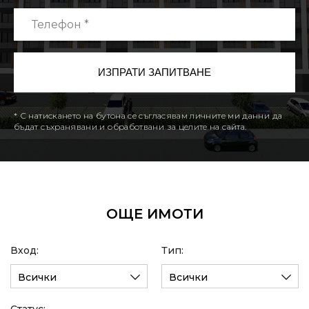
* С натискането на бутона се съгласявам личните ми данни да
бъдат съхранявани и обработвани за целите на сайта.
ОЩЕ ИМОТИ
Вход:
Тип:
Всички
Всички