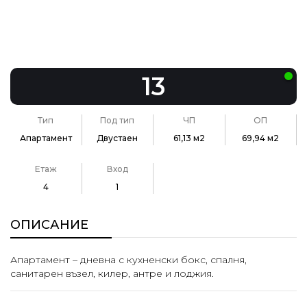
13
Тип
Под тип
ЧП
ОП
Апартамент
Двустаен
61,13 м2
69,94 м2
Етаж
Вход
4
1
ОПИСАНИЕ
Апартамент – дневна с кухненски бокс, спалня,
санитарен възел, килер, антре и лоджия.