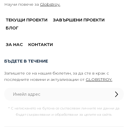
Научи повече за
Globstroy.
ТЕКУЩИ ПРОЕКТИ
ЗАВЪРШЕНИ ПРОЕКТИ
БЛОГ
ЗА НАС
КОНТАКТИ
БЪДЕТЕ В ТЕЧЕНИЕ
Запишете се на нашия бюлетин, за да сте в крак с
последните новини и актуализации от
GLOBSTROY.
* С натискането на бутона се съгласявам личните ми данни да
бъдат съхранявани и обработвани за целите на сайта.