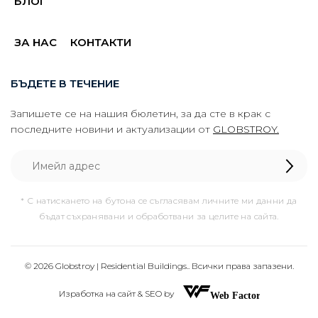
БЛОГ
ЗА НАС
КОНТАКТИ
БЪДЕТЕ В ТЕЧЕНИЕ
Запишете се на нашия бюлетин, за да сте в крак с
последните новини и актуализации от
GLOBSTROY.
* С натискането на бутона се съгласявам личните ми данни да
бъдат съхранявани и обработвани за целите на сайта.
© 2026 Globstroy | Residential Buildings.. Всички права запазени.
Изработка на сайт & SEO by