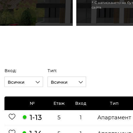
* С натискането на б
сайта.
Вход:
Тип:
Всички
Всички
№
Етаж
Вход
Тип
1-13
5
1
Апартамент