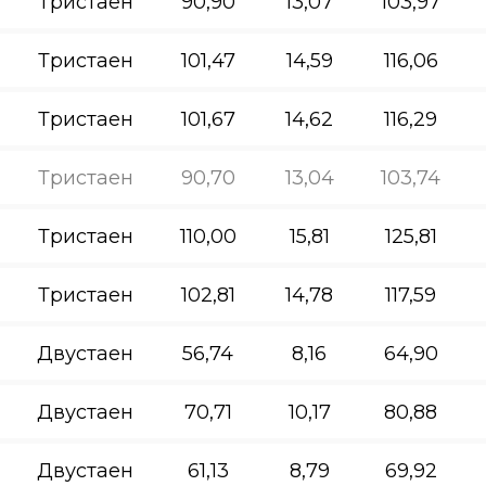
Тристаен
90,90
13,07
103,97
Тристаен
101,47
14,59
116,06
Тристаен
101,67
14,62
116,29
Тристаен
90,70
13,04
103,74
Тристаен
110,00
15,81
125,81
Тристаен
102,81
14,78
117,59
Двустаен
56,74
8,16
64,90
Двустаен
70,71
10,17
80,88
Двустаен
61,13
8,79
69,92