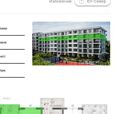
Изложение:
Юг-Север
бими
ване
мот
етаж