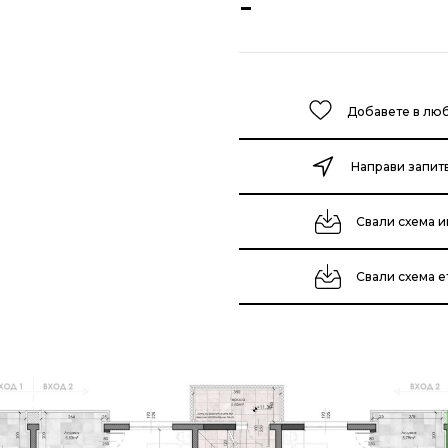
-
Добавете в лю
Направи запит
Свали схема и
Свали схема 