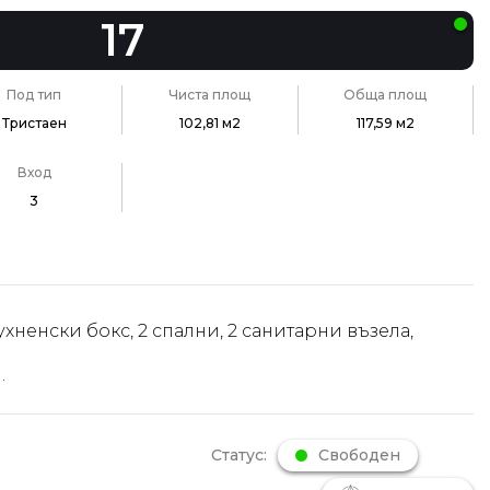
17
Под тип
Чиста площ
Обща площ
Тристаен
102,81 м2
117,59 м2
Вход
3
ухненски бокс, 2 спални, 2 санитарни възела,
.
Статус:
Свободен