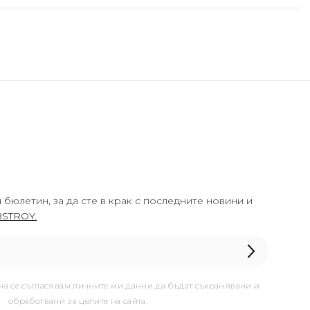
 бюлетин, за да сте в крак с последните новини и
STROY.
она се съгласявам личните ми данни да бъдат съхранявани и
обработвани за целите на сайта.