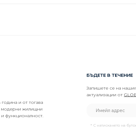
БЪДЕТЕ В ТЕЧЕНИЕ
Запишете се на нашия
актуализации от
GLOB
година и от тогава
да модерни жилищни
о и функционалност.
* С натискането на бут