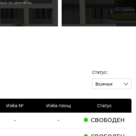
ани за целите на
Статус:
Всички
Изба №
Изба площ
Статус
-
-
СВОБОДЕН