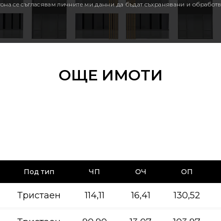
утона се съгласявам личните ми данни да бъдат съхранявани и обработв
ОЩЕ ИМОТИ
Под тип
ЧП
ОЧ
ОП
Тристаен
114,11
16,41
130,52