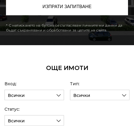
* С натискането на бутона се съгласявам личните ми данни да
бъдат съхранявани и обработвани за целите на сайта.
ОЩЕ ИМОТИ
Вход:
Тип:
Всички
Всички
Статус:
Всички