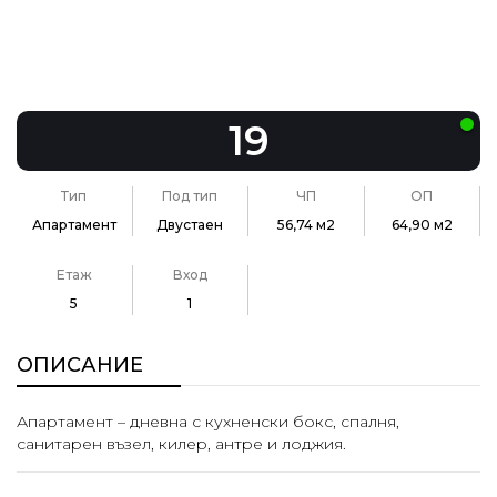
19
Тип
Под тип
ЧП
ОП
Апартамент
Двустаен
56,74 м2
64,90 м2
Етаж
Вход
5
1
ОПИСАНИЕ
Апартамент – дневна с кухненски бокс, спалня,
санитарен възел, килер, антре и лоджия.