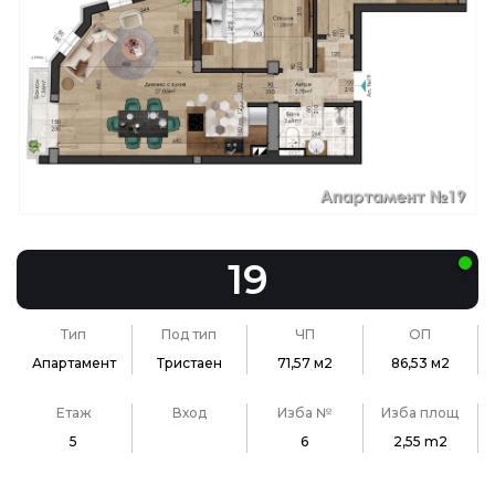
19
Тип
Под тип
ЧП
ОП
Апартамент
Тристаен
71,57 м2
86,53 м2
Етаж
Вход
Изба №
Изба площ
5
6
2,55 m2