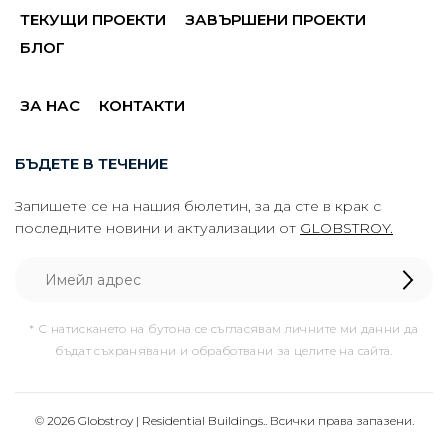
ТЕКУЩИ ПРОЕКТИ
ЗАВЪРШЕНИ ПРОЕКТИ
БЛОГ
ЗА НАС
КОНТАКТИ
БЪДЕТЕ В ТЕЧЕНИЕ
Запишете се на нашия бюлетин, за да сте в крак с
последните новини и актуализации от
GLOBSTROY.
* С натискането на бутона се съгласявам личните ми данни да
бъдат съхранявани и обработвани за целите на сайта.
© 2026 Globstroy | Residential Buildings.. Всички права запазени.