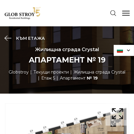
КЪМ ЕТАЖА
Жилищна сграда Crystal
АПАРТАМЕНТ № 19
Globstroy
Текущи проекти
Жилищна сграда Crystal
Етаж 5
Апартамент
№ 19