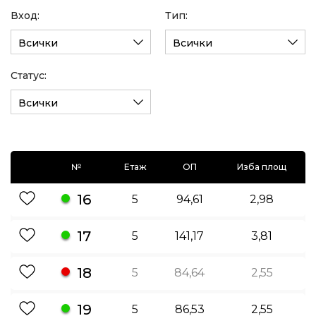
Вход:
Тип:
Всички
Всички
Статус:
Всички
№
Етаж
ОП
Изба площ
16
5
94,61
2,98
17
5
141,17
3,81
18
5
84,64
2,55
19
5
86,53
2,55