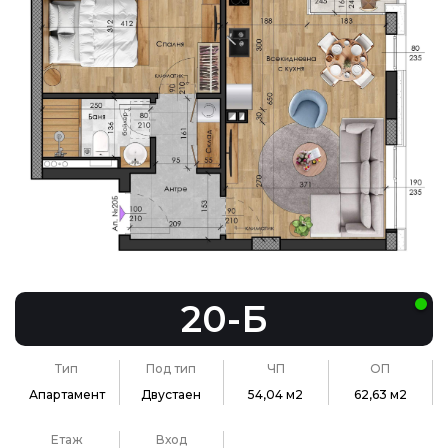
20-Б
Тип
Под тип
ЧП
ОП
Апартамент
Двустаен
54,04 м2
62,63 м2
Етаж
Вход