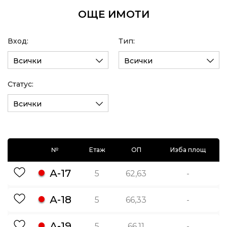
ОЩЕ ИМОТИ
Вход:
Тип:
Всички
Всички
Статус:
Всички
№
Етаж
ОП
Изба площ
А-17
5
62,63
-
А-18
5
66,33
-
А-19
5
66,11
-