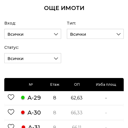
ОЩЕ ИМОТИ
Вход:
Тип:
Всички
Всички
Статус:
Всички
№
Етаж
ОП
Изба площ
А-29
8
62,63
-
А-30
8
66,33
-
А-31
8
66,11
-