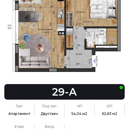
29-А
Тип
Под тип
ЧП
ОП
Апартамент
Двустаен
54,04 м2
62,63 м2
Етаж
Вход