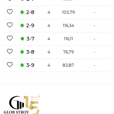
2-8
4
103,79
-
2-9
4
116,34
-
3-7
4
116,11
-
3-8
4
76,79
-
3-9
4
83,87
-