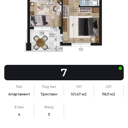
7
Тип
Под тип
ЧП
ОП
Апартамент
Тристаен
101,47 м2
116,11 м2
Етаж
Вход
4
3