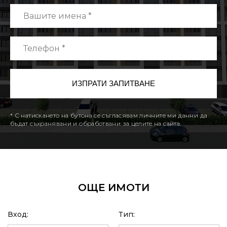
* С натискането на бутона се съгласявам личните ми данни да
бъдат съхранявани и обработвани за целите на сайта.
ОЩЕ ИМОТИ
Вход:
Тип: