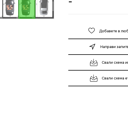
-
Добавете в лю
Направи запит
Свали схема и
Свали схема 