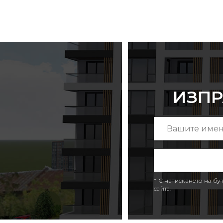
ИЗПР
* С натискането на б
сайта.