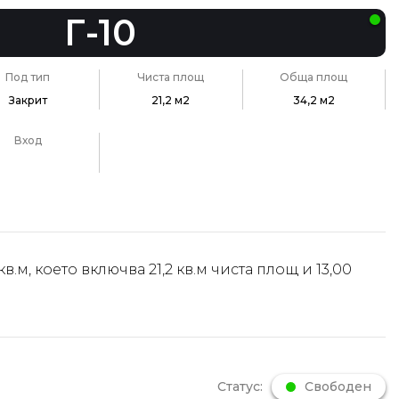
Г-10
Под тип
Чиста площ
Обща площ
Закрит
21,2 м2
34,2 м2
Вход
в.м, което включва 21,2 кв.м чиста площ и 13,00
Статус:
Свободен