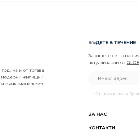
БЪДЕТЕ В ТЕЧЕНИЕ
Запишете се на нашия
актуализации от
GLOB
година и от тогава
да модерни жилищни
о и функционалност.
* С натискането на бут
ЗА НАС
КОНТАКТИ