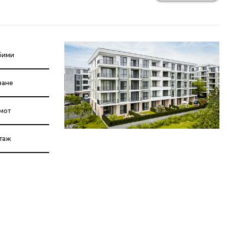
бими
ване
мот
етаж