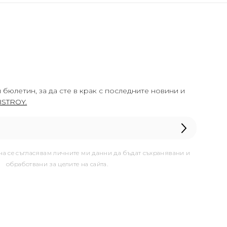
 бюлетин, за да сте в крак с последните новини и
STROY.
она се съгласявам личните ми данни да бъдат съхранявани и
обработвани за целите на сайта.